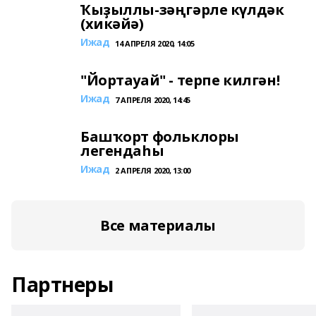
Ҡыҙыллы-зәңгәрле күлдәк
(хикәйә)
Ижад
14 АПРЕЛЯ 2020, 14:05
"Йортауай" - терпе килгән!
Ижад
7 АПРЕЛЯ 2020, 14:45
Башҡорт фольклоры
легендаһы
Ижад
2 АПРЕЛЯ 2020, 13:00
Все материалы
Партнеры