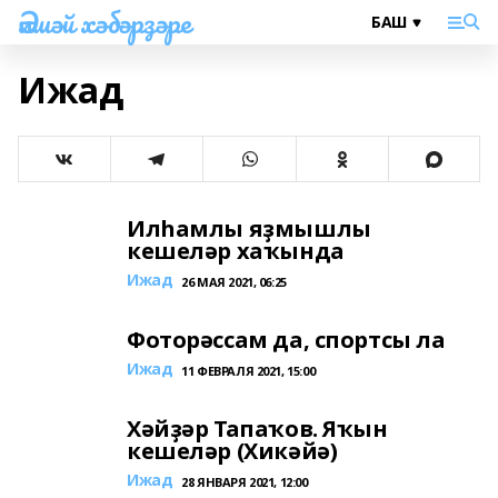
Әлшәй хәбәрҙәре
Ижад
Илһамлы яҙмышлы
кешеләр хаҡында
Ижад
26 МАЯ 2021, 06:25
Фоторәссам да, спортсы ла
Ижад
11 ФЕВРАЛЯ 2021, 15:00
Хәйҙәр Тапаҡов. Яҡын
кешеләр (Хикәйә)
Ижад
28 ЯНВАРЯ 2021, 12:00