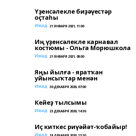
Үҙенсәлекле биҙәүестәр
оҫтаһы
Ижад
21 ЯНВАРЯ 2021, 11:00
Иң үҙенсәлекле карнавал
костюмы - Ольга Морюшкола
Ижад
21 ЯНВАРЯ 2021, 08:00
Яңы йылға - яратҡан
уйынсыҡтар менән
Ижад
30 ДЕКАБРЯ 2020, 07:00
Кейеҙ тылсымы
Ижад
23 ДЕКАБРЯ 2020, 14:30
Иҫ киткес риүәйәт-ҡобайыр!
Ижад
18 ДЕКАБРЯ 2020, 13:30