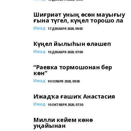
Шиғриәт уның өсөн мауығыу
ғына түгел, күңел торошо ла
Ижад
17 ДЕКАБРЯ 2020, 09:05
Күңел йылыһын өләшеп
Ижад
10 ДЕКАБРЯ 2020, 07:00
“Раевка тормошонан бер
көн”
Ижад
9 НОЯБРЯ 2020, 09:00
Ижадҡа ғашиҡ Анастасия
Ижад
10 ОКТЯБРЯ 2020, 07:30
Милли кейем көнө
уңайынан