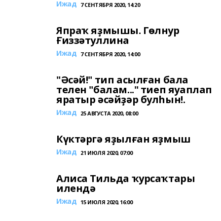
Ижад
7 СЕНТЯБРЯ 2020, 14:20
Япраҡ яҙмышы. Гөлнур
Ғиззәтуллина
Ижад
7 СЕНТЯБРЯ 2020, 14:00
"Әсәй!" тип асылған бала
телен "балам..." тиеп яуаплап
яратыр әсәйҙәр булһын!.
Ижад
25 АВГУСТА 2020, 08:00
Күктәргә яҙылған яҙмыш
Ижад
21 ИЮЛЯ 2020, 07:00
Алиса Тильда ҡурсаҡтары
илендә
Ижад
15 ИЮЛЯ 2020, 16:00