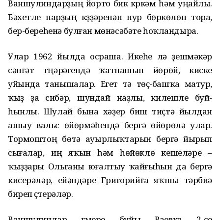
Ваншулиндарҙың йорто бик күркәм һәм уңайлы.
Бәхетле парҙың күҙҙәренән нур бөркөлөп тора,
бер-береһенә булған мөнәсәбәте һоҡландыра.
Улар 1962 йылда осраша. Икеһе лә үҙешмәкәр
сәнғәт түңәрәгендә ҡатнашып йөрөй, киске
уйында танышалар. Егет тә төҫ-башҡа матур,
ҡыҙ ҙа сибәр, шундай наҙлы, килешле буй-
һынлы. Шулай бына хәҙер биш тиҫтә йылдан
ашыу вальс өйөрмәһендә бергә өйөрөлә улар.
Тормоштоң бөтә ауырлыҡтарын бергә йырып
сығалар, иң яҡын һәм һөйөклө кешеләре –
ҡыҙҙары Ольганы юғалтыу ҡайғыһын да бергә
кисерәләр, ейәндәре Григорийға яҡшы тәрбиә
биреп үҫтерәләр.
Ваншулиндар ғүмере буйы Раевка 2-се