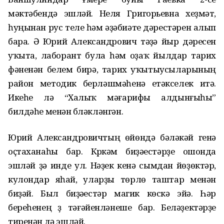
мәктәбендә эшләй. Неля Григорьевна хеҙмәт,
һуңынан рус теле һәм әҙәбиәте дәрестәрен алып
бара. Ә Юрий Александрович тәүҙә йыр дәресен
уҡыта, лаборант була һәм оҙаҡ йылдар тарих
фәненән белем бирә, тарих уҡытыусыларының
район методик берләшмәһенә етәкселек итә.
Икеһе лә “Халыҡ мәғарифы алдынғыһы”
билдәһе менән бүләкләнгән.
Юрий Александровичтың өйөндә бәләкәй генә
оҫтаханаһы бар. Күркәм биҙәүестәрҙе ошонда
эшләй ҙә инде ул. Нәҙек кенә сымдан йөҙөктәр,
кулондар яһай, уларҙы төрлө таштар менән
биҙәй. Был биҙәүестәр магик көскә эйә. Һәр
береһенең үҙ тәғәйенләнеше бар. Беләҙектәрҙе
тиренән дә эшләй.