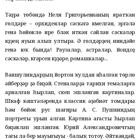
Тәҙрә төбөндә Неля Григорьевнаның яратҡан
гөлдәре – орхидеялар сәскәгә күмелгән, эргәлә
генә һөйөклө ире бүләк иткән сәйлән сәскәләр
күҙҙең яуын алып ултыра. Ә гөлдәрҙең ниндәйе
генә юҡ бында! Раузалар, астралар, йондоҙ
сәскәләр, күгәрсен күҙҙәре, ромашкалар...
Ваншулиндарҙың йортон ҡулдан яһалған төрлө
әйберҙәр ҙә биҙәй. Стеналарҙа тарихи темаларға
арналған һырлап, сүкеп эшләнгән картиналар.
Шкаф кәштәләрендә классик әҙәбиәт томдары
һәм бөйөк рус шағиры А. С. Пушкиндың
портреты урын алған. Картина ағасты һырлап
биҙәкләп эшләнгән. Юрий Александровичтың
тағы ла бер мауығыуы - балыҡ тотоу. Әйткәндәй,