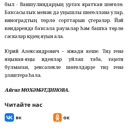
был - Ваншулиндарҙың уртаҡ яратҡан шөғөлө.
Баҡсасылыҡ менән дә уңышлы шөғөлләнә улар,
виноградтың төрлө сорттарын үҫтерәләр. Йәй
көндәрендә баҡсала раузалар һәм башҡа төрлө
сәскәләр күҙҙең яуын ала.
Юрий Александрович – ижади кеше. Тиҙ генә
яңынан-яңы идеялар уйлап таба, ғәҙәти
булмаған, үҙенсәлекле шөғөлдәрҙе тиҙ генә
үҙләштерә һала.
Айгөл МӨХӘМӘТДИНОВА.
Читайте нас