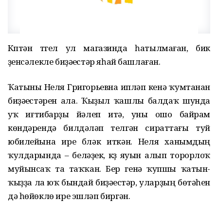
Күптән түгел ул магазинда һатылмаған, бик
үҙенсәлекле биҙәүестәр яһай башлаған.
Ҡатыны Неля Григорьевна ипләп кенә ҡумтанан
биҙәүестәрен ала. Ҡыҙыл ҡашлы балдаҡ шунда
уҡ иғтибарҙы йәлеп итә, уны ошо байрам
көндәрендә билдәләп үтелгән сираттағы туй
юбилейына ире бүләк иткән. Неля ханымдың
ҡулдарында – беләҙек, күҙ яуын алып торорлоҡ
муйынсаҡ та таҡҡан. Бер генә ҡупшы ҡатын-
ҡыҙҙа ла юҡ бындай биҙәүестәр, уларҙың бөтәһен
дә һөйөклө ире эшләп биргән.