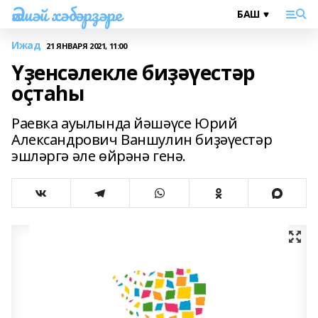
Әлшәй хәбәрҙәре
Ижад
21 ЯНВАРЯ 2021, 11:00
Үҙенсәлекле биҙәүестәр
оҫтаһы
Раевка ауылында йәшәүсе Юрий
Александрович Ваншулин биҙәүестәр
эшләргә әле өйрәнә генә.