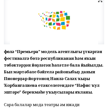
Өфөлә “Премьера” модель агентлығы үткәргән
фестивалгә бөтә республиканан һәм яҡын
төбәктәрҙән йөҙләгән һәләтле бала йыйылды.
Был мәртәбәле бәйгелә районыбыҙ данын
Пионерҙар йортоноң Наилә Сәләх ҡыҙы
Ҡорбанғәлиева етәкселегендәге “Нәфис ҡул
эштәре” берекмәһе уҡыусылары яҡланы.
Сара балалар мода театры һәм ижади