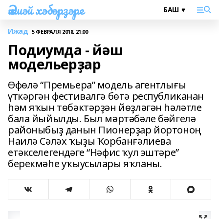
Әлшәй хәбәрҙәре
Ижад
5 ФЕВРАЛЯ 2018, 21:00
Подиумда - йәш
модельерҙар
Өфөлә “Премьера” модель агентлығы
үткәргән фестивалгә бөтә республиканан
һәм яҡын төбәктәрҙән йөҙләгән һәләтле
бала йыйылды. Был мәртәбәле бәйгелә
районыбыҙ данын Пионерҙар йортоноң
Наилә Сәләх ҡыҙы Ҡорбанғәлиева
етәкселегендәге “Нәфис ҡул эштәре”
берекмәһе уҡыусылары яҡланы.