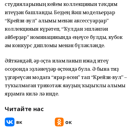
студияларының кейем коллекцияһын тәҡдим
итеүҙән башланды. Беҙҙең йәш модельерҙар
“Крейзи-вул” алымы менән аксессуарҙар”
коллекцияһын күрһәтеп, “Ҡулдан эшләнгән
әйберҙәр” номинацияһында еңеүсе булды, кубок
һәм конкурс дипломы менән бүләкләнде.
Әйткәндәй, һәр оҫта илһамланып ижад итеү
осоронда эҙләнеүҙәр өҫтөндә була. Ә бына тиҙ
үҙгәреүсән модаға “ярар өсөн” тап “Крейзи-вул” –
туҡылмаған трикотаж яһауҙың ҡыҙыҡлы алымы
ярҙамға килә лә инде.
Читайте нас