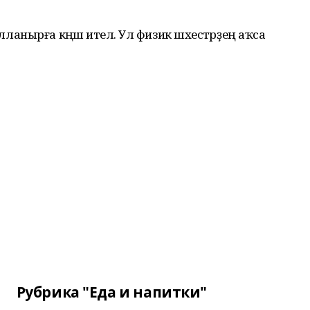
нырға кәңәш ителә. Ул физик шәхестәрҙең аҡса
Рубрика "Еда и напитки"