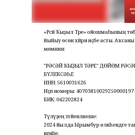
«Рәсәй Ҡыҙыл Тәре» ойошмаһының төбә
йыйыу өсөн хәйриә иҫәбе асты. Аҡсаны
мөмкин:
"РӘСӘЙ ҠЫҘЫЛ ТӘРЕ" ДӨЙӨМ РӘ
БҮЛЕКСӘҺЕ
ИНН: 5610031626
Иҫәп номеры: 40703810029250000197
БИК: 042202824
Түләүҙең тәғәйенләнеше:
2024 йылда Ырымбур өлкәһендәге ташҡ
иғәнәһе.