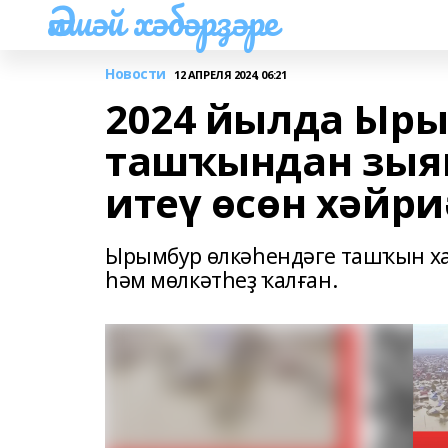
Әлшәй хәбәрҙәре
Новости
12 АПРЕЛЯ 2024, 06:21
2024 йылда Ыры
ташҡындан зыян
итеү өсөн хәйри
Ырымбур өлкәһендәге ташҡын хал
һәм мөлкәтһеҙ ҡалған.