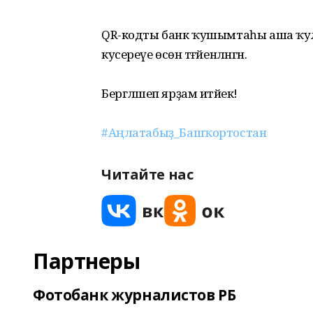
QR-кодты банк ҡушымтаһы аша ҡулла
кусереүе өсөн тәғәйенләнгән.
Бергәләшеп ярҙам итәйек!
#Аңлатабыҙ_Башҡортостан
Читайте нас
Партнеры
Фотобанк журналистов РБ