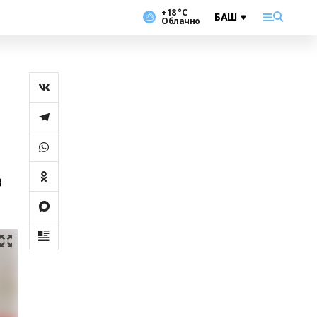
+18 °С
Облачно
ҙ