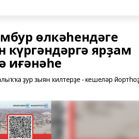
мбур өлкәһендәге
 күргәндәргә ярҙам
ә иғәнәһе
ыҡҡа ҙур зыян килтерҙе - кешеләр йортһо