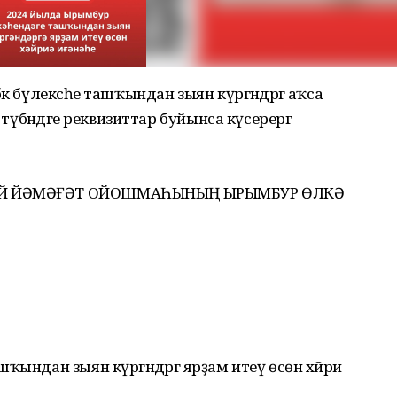
к бүлексәһе ташҡындан зыян күргәндәргә аҡса
 түбәндәге реквизиттар буйынса күсерергә
СӘЙ ЙӘМӘҒӘТ ОЙОШМАҺЫНЫҢ ЫРЫМБУР ӨЛКӘ
ындан зыян күргәндәргә ярҙам итеү өсөн хәйриә