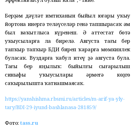
Берҙәм дәүләт имтиханын быйыл юғары уҡыу
йортона инергә теләүселәр генә тапшырасаҡ һәм
был ваҡытлыса күренеш. Ә аттестат бөтә
уҡыусыларға ла бирелә. Августа тағы бер
тапҡыр тапҡыр БДИ биреп ҡарарға мөмкинлек
буласаҡ. Вуздарға ҡабул итеү ҙә августа була.
Тағы бер яңылыҡ: быйылғы сығарылыш
синыфы уҡыусылары әрмегә көҙгө
саҡырылышта ҡатнашмаясаҡ.
https://yanshishma.rbsmi.ru/articles/m-arif-ya-yly-
tary/BDI-29-iyund-bashlanasa-281859/
Фото:
tass.ru