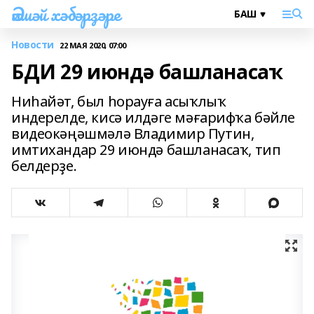
Әлшәй хәбәрҙәре
Новости
22 МАЯ 2020, 07:00
БДИ 29 июндә башланасаҡ
Ниһайәт, был һорауға асыҡлыҡ
индерелде, кисә илдәге мәғарифҡа бәйле
видеокәңәшмәлә Владимир Путин,
имтихандар 29 июндә башланасаҡ, тип
белдерҙе.