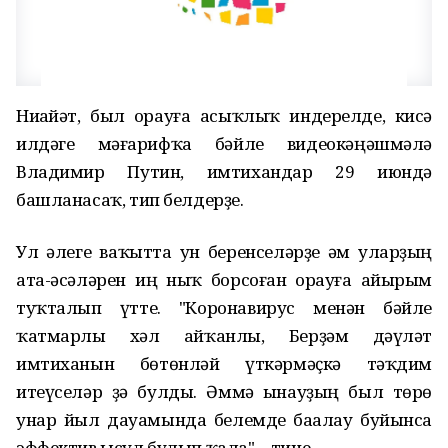
Ниһайәт, был һорауға асыҡлыҡ индерелде, кисә
илдәге мәғарифҡа бәйле видеокәңәшмәлә
Владимир Путин, имтихандар 29 июндә
башланасаҡ, тип белдерҙе.
Ул әлеге ваҡытта ун беренселәрҙе һәм уларҙың
ата-әсәләрен иң ныҡ борсоған һорауға айырым
туҡталып үтте. "Коронавирус менән бәйле
ҡатмарлы хәл айҡанлы, Берҙәм дәүләт
имтиханын бөтөнләй үткәрмәҫкә тәҡдим
итеүселәр ҙә булды. Әммә һынауҙың был төрө
унар йыл дауамында белемде баһалау буйынса
эффектив ысул булып ҡала", - тине.