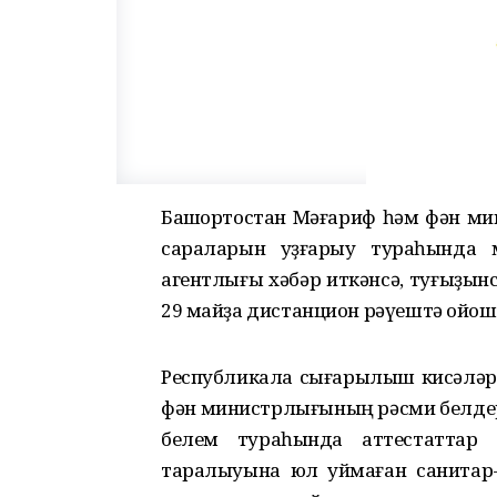
Башҡортостан Мәғариф һәм фән м
сараларын уҙғарыу тураһында 
агентлығы хәбәр иткәнсә, туғыҙын
29 майҙа дистанцион рәүештә ойош
Республикала сығарылыш кисәләре
фән министрлығының рәсми белдере
белем тураһында аттестаттар
таралыуына юл ҡуймаған санитар