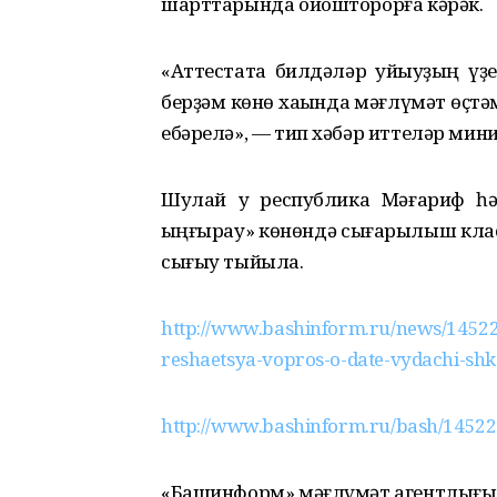
шарттарында ойошторорға кәрәк.
«Аттестатҡа билдәләр ҡуйыуҙың үҙ
берҙәм көнө хаҡында мәғлүмәт өҫт
ебәрелә», — тип хәбәр иттеләр мин
Шулай уҡ республика Мәғариф һ
ҡыңғырау» көнөндә сығарылыш клас
сығыу тыйыла.
http://www.bashinform.ru/news/14522
reshaetsya-vopros-o-date-vydachi-shk
http://www.bashinform.ru/bash/14522
«Башинформ» мәғлүмәт агентлығы