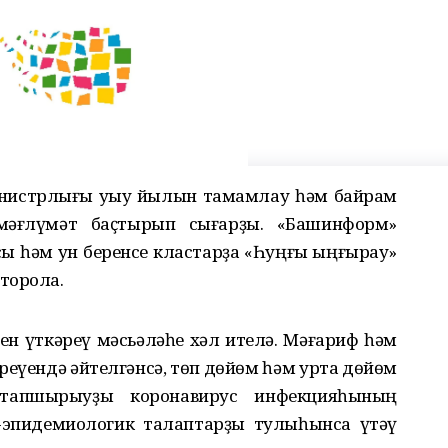
инистрлығы уҡыу йылын тамамлау һәм байрам
мәғлүмәт баҫтырып сығарҙы. «Башинформ»
сы һәм ун беренсе кластарҙа «Һуңғы ҡыңғырау»
торола.
н үткәреү мәсьәләһе хәл ителә. Мәғариф һәм
үендә әйтелгәнсә, төп дөйөм һәм урта дөйөм
 тапшырыуҙы коронавирус инфекцияһының
-эпидемиологик талаптарҙы тулыһынса үтәү