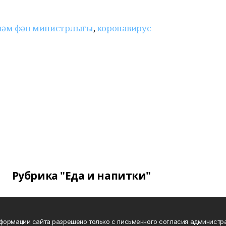
һәм фән министрлығы
,
коронавирус
Рубрика "Еда и напитки"
формации сайта разрешено только с письменного согласия администр