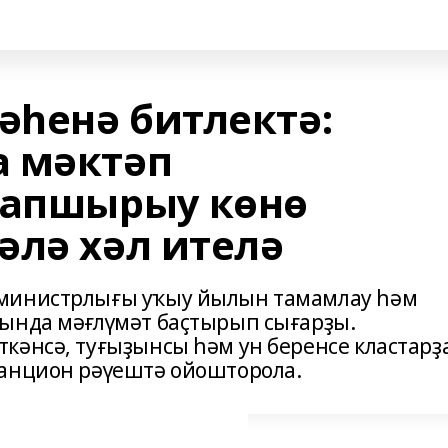
һенә битлектә:
а мәктәп
тапшырыу көнө
әлә хәл ителә
 министрлығы уҡыу йылын тамамлау һәм
һында мәғлүмәт баҫтырып сығарҙы.
кәнсә, туғыҙынсы һәм ун беренсе кластарҙ
танцион рәүештә ойошторола.