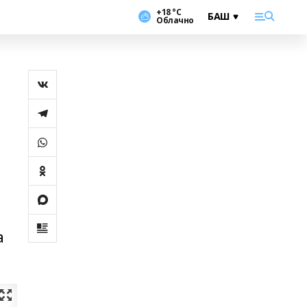
+18 °С
Облачно
а