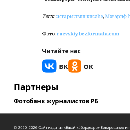
Теги:
сығарылыш кисәһе
,
Мәғариф 
Фото:
raevskiy.bezformata.com
Читайте нас
Партнеры
Фотобанк журналистов РБ
© 2020-2026 Сайт издания «Әлшәй хәбәрҙләре» Копирование ин