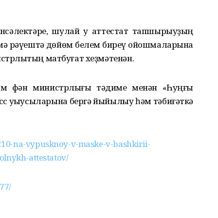
енсәлектәре, шулай уҡ аттестат тапшырыуҙың
әмә рәүештә дөйөм белем биреү ойошмаларына
истрлыҡтың матбуғат хеҙмәтенән.
әм фән министрлығы тәҡдиме менән «Һуңғы
с уҡыусыларына бергә йыйылыу һәм тәбиғәткә
10-na-vypusknoy-v-maske-v-bashkirii-
olnykh-attestatov/
77/