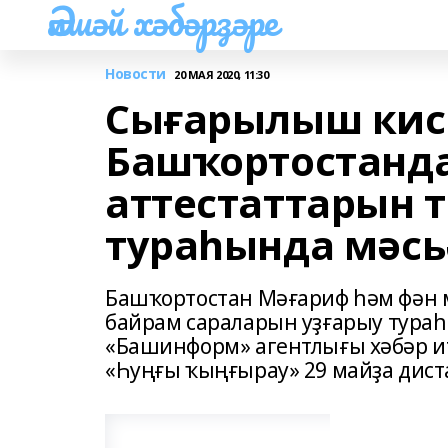
Әлшәй хәбәрҙәре
Новости
20 МАЯ 2020, 11:30
Сығарылыш кисә
Башҡортостанд
аттестаттарын 
тураһында мәсь
Башҡортостан Мәғариф һәм фән
байрам сараларын уҙғарыу тура
«Башинформ» агентлығы хәбәр ит
«Һуңғы ҡыңғырау» 29 майҙа дис