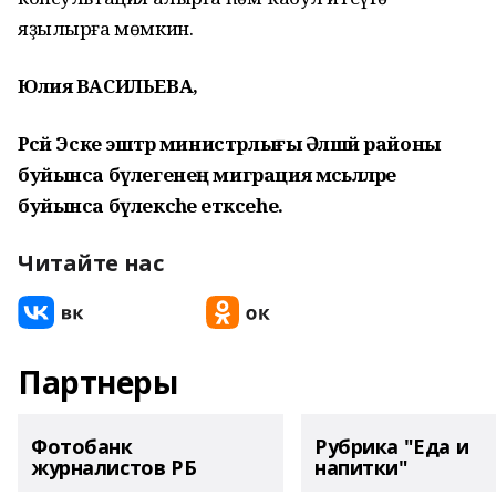
яҙылырға мөмкин.
Юлия ВАСИЛЬЕВА,
Рәсәй Эске эштәр министрлығы Әлшәй районы
буйынса бүлегенең миграция мәсьәләләре
буйынса бүлексәһе етәксеһе.
Читайте нас
Партнеры
Фотобанк
Рубрика "Еда и
журналистов РБ
напитки"