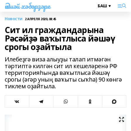
Әлшәй хәбәрҙәре
Новости
2 АПРЕЛЯ 2020, 08:45
Сит ил граждандарына
Рәсәйҙә ваҡытлыса йәшәү
срогы оҙайтыла
Илебеҙгә виза алыуҙы талап итмәгән
тәртиптә килгән сит ил кешеләренә РФ
территорияһында ваҡытлыса йәшәү
срогы (әгәр уның ваҡыты сыҡһа) 90 көнгә
тиклем оҙайтыла.