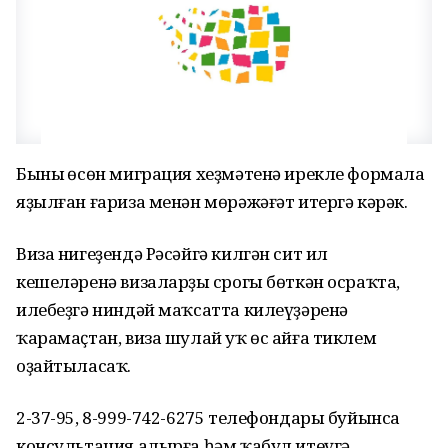
Бының өсөн миграция хеҙмәтенә ирекле формала
яҙылған ғариза менән мөрәжәғәт итергә кәрәк.
Виза нигеҙендә Рәсәйгә килгән сит ил
кешеләренә визаларҙың срогы бөткән осраҡта,
илебеҙгә ниндәй маҡсатта килеүҙәренә
ҡарамаҫтан, виза шулай уҡ өс айға тиклем
оҙайтыласаҡ.
2-37-95, 8-999-742-6275 телефондары буйынса
консультация алырға һәм ҡабул итеүгә