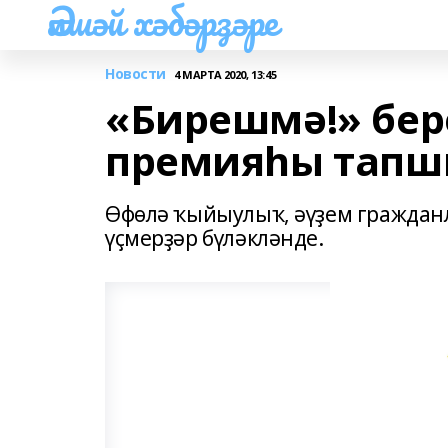
Әлшәй хәбәрҙәре
Новости
4 МАРТА 2020, 13:45
«Бирешмә!» бер
премияһы тап
Өфөлә ҡыйыулыҡ, әүҙем граждан
үҫмерҙәр бүләкләнде.