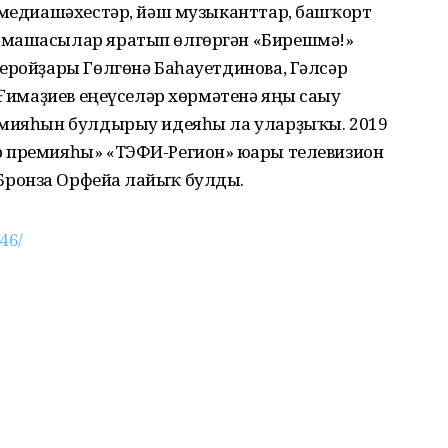
, медиашәхестәр, йәш музыканттар, башҡорт
амашасылар яратып өлгөргән «Бирешмә!»
еройҙары Гөлгөнә Баһауетдинова, Гәлсәр
 Ғимаҙиев еңеүселәр хөрмәтенә яңы сағыу
емияһын булдырыу идеяһы ла уларҙыҡы. 2019
 премияһы» «ТЭФИ-Регион» юғары телевизион
ронза Орфейға лайыҡ булды.
46/