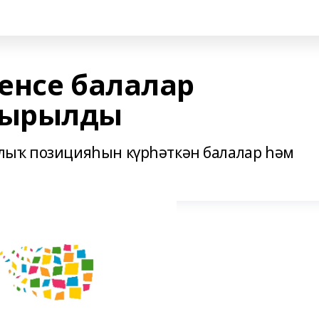
енсе балалар
шырылды
лыҡ позицияһын күрһәткән балалар һәм