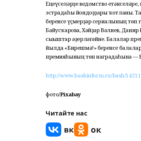
Еңеүселәрҙе ведомство етәкселәре
эстрадаһы йондоҙҙары ҡотланы. Т
беренсе үҫмерҙәр сериалының төп г
Байғусҡарова, Хәйҙәр Вәлиев, Данир
сығыштар әҙерләгәйне. Балалар пр
йылда «Бирешмә!» беренсе балалар
премияһының төп наградаһына — Б
http://www.bashinform.ru/bash/14211
фото/
Pixabay
Читайте нас