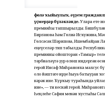
Өфөлә ҡыйыулыҡ, әүҙем гражданл
үҫмерҙәр бүләкләнде.
Уларға ете 
премияһы тапшырылды. Бишбүләкт
Биргәнова һәм Гөлиә Исҡужина, Мә
Гөлсәсәк Шәрипова, Ишембайҙан Лә
еңеүселәр тип табылды. Республик
премияны ойошторған «Тамыр» тел
тәрбиәләүгә ҙур өлөш индергән өсө
герой Инсаф Миһрановҡа махсус бү
оло йәштәге ирҙе һыуға батыуҙан ҡо
кәрәк ине. Ҡурҡыу тураһында уйла
ине», — ти кескәй герой. Миһрановта
Һеңлеһе Сафия менән ҡустыһы Сәли