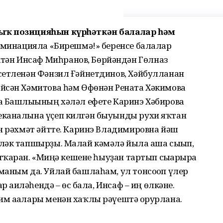
ыҡ позицияһын күрһәткән балалар һәм
номинацияла «Бирешмә!» беренсе балалар
ән Инсаф Миһранов, Бөрйәндән Гөлназ
сетленән Фәнзил Ғәйнетдинов, Хәйбулланан
йсән Хәмитова һәм Өфөнән Рената Хәкимова
а Башлығының хәләл ефете Каринэ Хәбирова
еканалына үҫеп килгән быуынды рухи яҡтан
н рәхмәт әйтте. Каринэ Владимировна йәш
ләк тапшырҙы. Малай кәмәлә йылға аша сығып,
тҡарған. «Миңә кешене һыуҙан тартып сығарырға
маным да. Уйлай башлаһам, ул тонсоғоп үлер
р ғаиләһендә – өс бала, Инсаф – иң өлкәне.
м ағалары менән хаҡлы рәүештә ғорурлана.