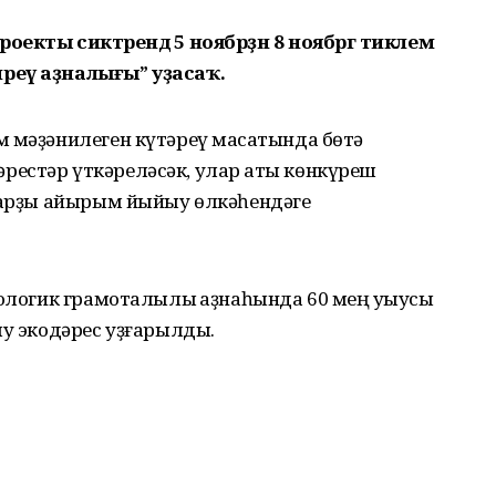
екты сиктәрендә 5 ноябрҙән 8 ноябргә тиклем
реү аҙналығы” уҙасаҡ.
 мәҙәнилеген күтәреү маҡсатында бөтә
естәр үткәреләсәк, улар ҡаты көнкүреш
-сарҙы айырым йыйыу өлкәһендәге
кологик грамоталылыҡ аҙнаһында 60 мең уҡыусы
ыу экодәрес уҙғарылды.