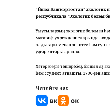
“Йәшел Башҡортостан” экологик про
республикала “Экологик белем би
Уҡыусыларҙың экологик белемен һәм
мәғариф учреждениеларында экодәр
ҡалдыҡтары менән эш итеү һәм сүп
үҙгәрештәргә арнала.
Хәтерегеҙгә төшөрәбеҙ, быйыл яҙ э
һәм студент ҡатнашты, 1700-ҙән аш
Читайте нас