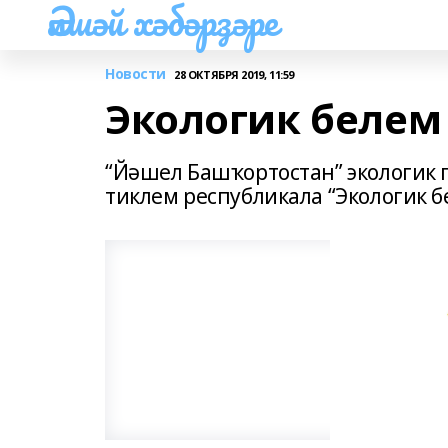
Әлшәй хәбәрҙәре
Новости
28 ОКТЯБРЯ 2019, 11:59
Экологик белем
“Йәшел Башҡортостан” экологик 
тиклем республикала “Экологик б