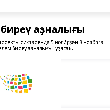
 биреү аҙналығы
проекты сиктәрендә 5 ноябрҙән 8 ноябргә
елем биреү аҙналығы” уҙасаҡ.