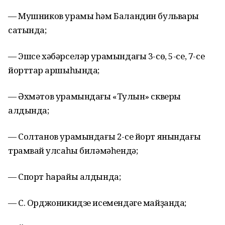
— Мушников урамы һәм Баландин бульвары
сатында;
— Эшсе хәбәрселәр урамындағы 3-сө, 5-се, 7-се
йорттар ҡаршыһында;
— Әхмәтов урамындағы «Тулҡын» скверы
алдында;
— Солтанов урамындағы 2-се йорт янындағы
трамвай ҡулсаһы биләмәһендә;
— Спорт һарайы алдында;
— С. Орджоникидзе исемендәге майҙанда;