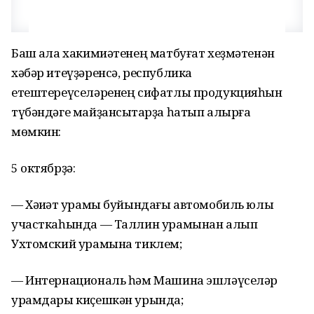
Баш ҡала хакимиәтенең матбуғат хеҙмәтенән
хәбәр итеүҙәренсә, республика
етештереүселәренең сифатлы продукцияһын
түбәндәге майҙансыҡтарҙа һатып алырға
мөмкин:
5 октябрҙә:
— Хәҡиҡәт урамы буйындағы автомобиль юлы
участкаһында — Таллин урамынан алып
Ухтомский урамына тиклем;
— Интернациональ һәм Машина эшләүселәр
урамдары киҫешкән урында;