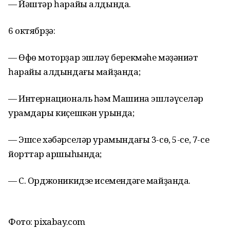
— Йәштәр һарайы алдында.
6 октябрҙә:
— Өфө моторҙар эшләү берекмәһе мәҙәниәт
һарайы алдындағы майҙанда;
— Интернациональ һәм Машина эшләүселәр
урамдары киҫешкән урында;
— Эшсе хәбәрселәр урамындағы 3-сө, 5-се, 7-се
йорттар ҡаршыһында;
— С. Орджоникидзе исемендәге майҙанда.
Фото: pixabay.com