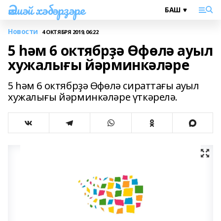
Әлшәй хәбәрҙәре
Новости
4 ОКТЯБРЯ 2019, 06:22
5 һәм 6 октябрҙә Өфөлә ауыл
хужалығы йәрминкәләре
5 һәм 6 октябрҙә Өфөлә сираттағы ауыл
хужалығы йәрминкәләре үткәрелә.