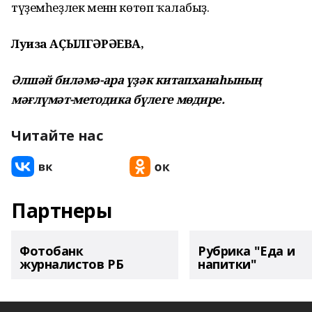
түҙемһеҙлек менән көтөп ҡалабыҙ.
Луиза АҪЫЛГӘРӘЕВА,
Әлшәй биләмә-ара үҙәк китапханаһының
мәғлүмәт-методика бүлеге мөдире.
Читайте нас
Партнеры
Фотобанк
Рубрика "Еда и
журналистов РБ
напитки"