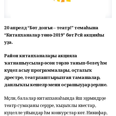
20 апрелдә “Бөтә донъя – театр!” темаһына
“Китапханалар төнө-2019” бөтә Рәсәй акцияһы
уҙа.
Район китапханалары акцияла
ҡатнашыусылар өсөн төрлө танып-белеү һәм
күңел асыу программалары, оҫталыҡ
дәрестәре, театрлаштырылған тамашалар,
данлыҡлы кешеләр менән осрашыуҙар әҙерләне.
Мәҫәлән, балалар китапханаһында йәш эҙәрмәндәрҙе
театр сумаҙаны серҙәре, ҡыҙыҡлы квестар,
күңелле уйындар һәм конкурстар көтә. Никифар,