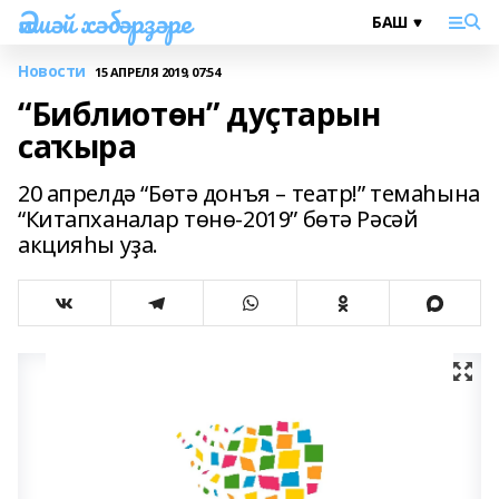
Әлшәй хәбәрҙәре
Новости
15 АПРЕЛЯ 2019, 07:54
“Библиотөн” дуҫтарын
саҡыра
20 апрелдә “Бөтә донъя – театр!” темаһына
“Китапханалар төнө-2019” бөтә Рәсәй
акцияһы уҙа.