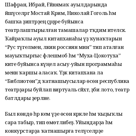
Шафран, Ибрай, Ғәйнәямаҡ ауылдарында
йәшәүселәргә Мостай Кәрим, Николай Гоголь һәм
башҡа әҙиптәрҙең әҫәрҙәре буйынса
театрлаштырылған тамашалар тәҡдим ителәсәк.
Ҡайраҡлы ауыл китапханаһы үҙ ҡунаҡтарын
“Рус түгелмен, ләкин россиян мин” тип аталған
мауыҡтырғыс флешмоб һәм “Муха-Цокотуха”
әкиәте буйынса күңел асыу-уйын программаһы
менән ҡаршы аласаҡ. Үҙәк китапхана ла
“Библиотөн”дә ҡатнашыусылар өсөн республика
театрҙары буйлап виртуаль сәйәхәт, әҙәби лото, театр
батлдары әҙерләне.
Был көндө һәр кем үҙе өсөн кәрәкле һәм ҡыҙыҡлы
сара табыр, тип өмөтләнәбеҙ. Уйындарҙа һәм
конкурстарҙа ҡатнашырға теләүселәрҙе