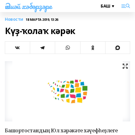
Әлшәй хәбәрҙәре
Новости
18 МАРТА 2019, 13:26
Күҙ-ҡолаҡ кәрәк
Башҡортостандың Юл хәрәкәте хәүефһеҙлеге