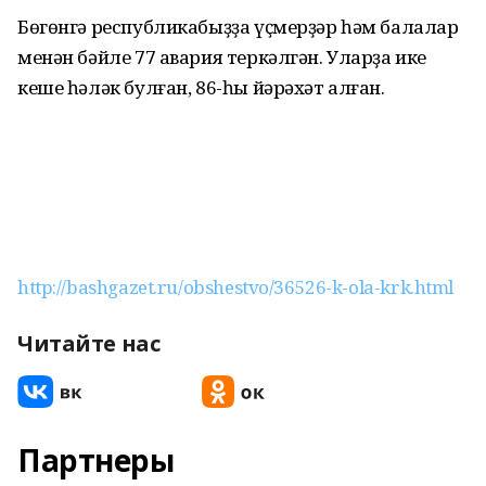
Бөгөнгә республикабыҙҙа үҫмерҙәр һәм балалар
менән бәйле 77 авария теркәлгән. Уларҙа ике
кеше һәләк булған, 86-һы йәрәхәт алған.
http://bashgazet.ru/obshestvo/36526-k-ola-krk.html
Читайте нас
Партнеры