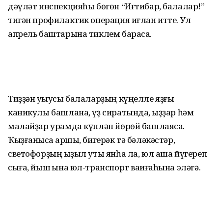
дәүләт инспекцияһы бөгөн “Иғтибар, балалар!”
тигән профилактик операция иғлан итте. Ул
апрель баштарына тиклем барасаҡ.
Тиҙҙән уҡыусы балаларҙың күңелле яҙғы
каникулы башлана, үҙ сиратында, ҡыҙҙар һәм
малайҙар урамда күпләп йөрөй башлаясаҡ.
Ҡыҙғанысҡа ҡаршы, бигерәк тә бәләкәстәр,
светофорҙың ҡыҙыл уты янһа ла, юл аша йүгереп
сыға, йыш ҡына юл-транспорт ваҡиғаһына эләгә.