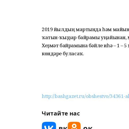
2019 йылдың мартында һәм майында
ҡатын-ҡыҙҙар байрамы уңайынан, мә
Хеҙмәт байрамына бәйле иһә – 1 – 5 
көндәре буласаҡ.
http://bashgazet.ru/obshestvo/34361-al
Читайте нас