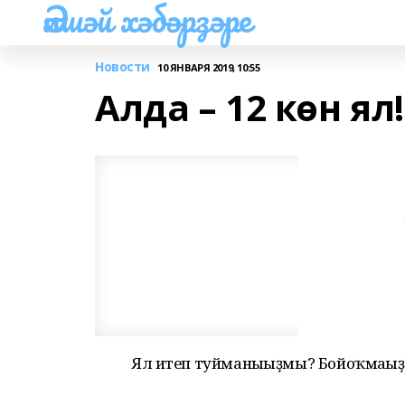
Әлшәй хәбәрҙәре
Новости
10 ЯНВАРЯ 2019, 10:55
Алда – 12 көн ял!
Ял итеп туйманығыҙмы? Бойоҡмағыҙ,