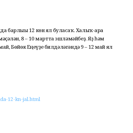
 барлығы 12 көн ял буласаҡ. Халыҡ-ара
ҫәлән, 8 – 10 мартта эшләмәйбеҙ. Яҙ һәм
май, Бөйөк Еңеүҙе билдәләгәндә 9 – 12 май ял
da-12-kn-jal.html