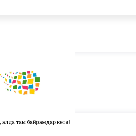
 алда тағы байрамдар көтә!