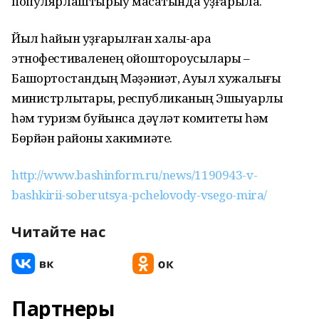
популярлаштырыу маҡсатында уҙғарыла.
Йыл һайын уҙғарылған халыҡ-ара
этнофестиваленең ойоштороусылары –
Башҡортостандың Мәҙәниәт, Ауыл хужалығы
министрлыҡтары, республиканың Эшҡыуарлыҡ
һәм туризм буйынса дәүләт комитеты һәм
Бөрйән районы хакимиәте.
http://www.bashinform.ru/news/1190943-v-
bashkirii-soberutsya-pchelovody-vsego-mira/
Читайте нас
Партнеры