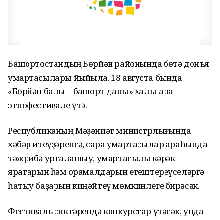
Башҡортостандың Бөрйән районында бөтә донъя
умартасылары йыйыла. 18 августа бында
«Бөрйән балы – башҡорт даны» халыҡ-ара
этнофестивале үтә.
Республиканың Мәҙәниәт министрлығында
хәбәр итеүҙәренсә, сара умартасылар араһында
тәжрибә уртаҡлашыу, умартасылыҡ кәрәк-
яраҡтарын һәм ҡорамалдарын етештереүселәргә
һатыу баҙарын киңәйтеү мөмкинлеге бирәсәк.
Фестиваль сиктәрендә конкурстар үтәсәк, унда