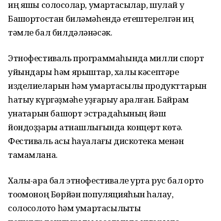
иң яҡшы солоҡсолар, умартасылар, шулай уҡ
Башҡортостан биләмәһендә етештерелгән иң
тәмле бал билдәләнәсәк.
Этнофестиваль программаһында милли спорт
уйындары һәм ярыштар, халыҡ кәсептәре
изделиеларын һәм умартасылыҡ продукттарын
һатыу күргәҙмәһе уҙғарыу ҡаралған. Байрам
ҡунаҡтарын башҡорт эстрадаһының йәш
йондоҙҙары ҡатнашлығында концерт көтә.
Фестиваль асыҡ һауалағы дискотека менән
тамамлана.
Халыҡ-ара бал этнофестивале урта рус бал ҡорто
тоҡомоноң Бөрйән популяцияһын һаҡлау,
солоҡсолоҡто һәм умартасылыҡты