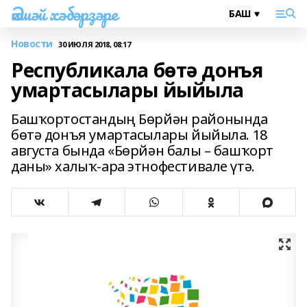
Әлшәй хәбәрҙәре
Новости
30 ИЮЛЯ 2018, 08:17
Республикала бөтә донъя
умартасылары йыйыла
Башҡортостандың Бөрйән районында
бөтә донъя умартасылары йыйыла. 18
августа бында «Бөрйән балы – башҡорт
даны» халыҡ-ара этнофестивале үтә.