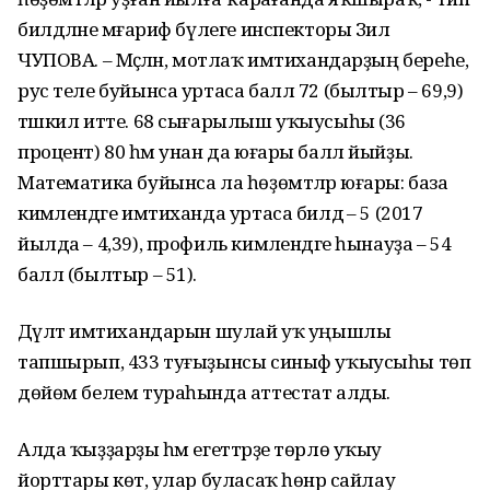
билдәләне мәғариф бүлеге инспекторы Зилә
ЧУПОВА. – Мәҫәлән, мотлаҡ имтихандарҙың береһе,
рус теле буйынса уртаса балл 72 (былтыр – 69,9)
тәшкил итте. 68 сығарылыш уҡыусыһы (36
процент) 80 һәм унан да юғары балл йыйҙы.
Математика буйынса ла һөҙөмтәләр юғары: база
кимәлендәге имтиханда уртаса билдә – 5 (2017
йылда – 4,39), профиль кимәлендәге һынауҙа – 54
балл (былтыр – 51).
Дәүләт имтихандарын шулай уҡ уңышлы
тапшырып, 433 туғыҙынсы синыф уҡыусыһы төп
дөйөм белем тураһында аттестат алды.
Алда ҡыҙҙарҙы һәм егеттәрҙе төрлө уҡыу
йорттары көтә, улар буласаҡ һөнәр сайлау