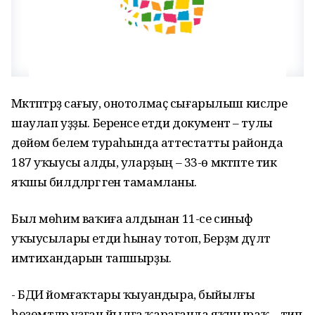
Мәктәптәрҙә сағыу, онотолмаҫ сығарылыш кисәләре
шаулап уҙҙы. Беренсе етди документ – тулы
дөйөм белем тураһында аттестатты районда
187 уҡыусы алды, уларҙың – 33-ө мәктәпте тик
яҡшы билдәләргә генә тамамланы.
Был мөһим ваҡиға алдынан 11-се синыф
уҡыусылары етди һынау тотоп, Берҙәм дәүләт
имтихандарын тапшырҙы.
- БДИ йомғаҡтары ҡыуандыра, быйылғы
һөҙөмтәләр уҙған йылға ҡарағанда яҡшыраҡ, - тип