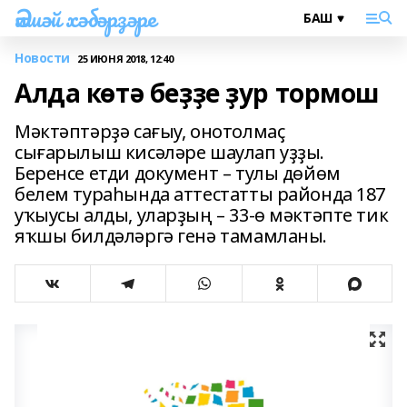
Әлшәй хәбәрҙәре
Новости
25 ИЮНЯ 2018, 12:40
Алда көтә беҙҙе ҙур тормош
Мәктәптәрҙә сағыу, онотолмаҫ
сығарылыш кисәләре шаулап уҙҙы.
Беренсе етди документ – тулы дөйөм
белем тураһында аттестатты районда 187
уҡыусы алды, уларҙың – 33-ө мәктәпте тик
яҡшы билдәләргә генә тамамланы.