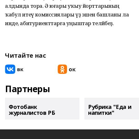
алдында тора. Ә юғары уҡыу йорттарының
ҡабул итеү комиссиялары үҙ эшен башланы ла
инде, абитуриенттарға уңыштар теләйбеҙ.
Читайте нас
Партнеры
Фотобанк
Рубрика "Еда и
журналистов РБ
напитки"