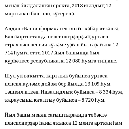
менән билдәләнгән срокта, 2018 йылдың 12
мартынан башлап, күсерелә.
Алдан «Башинформ» агентлығы хәбәр иткәнсә,
Башҡортостанда пенсионерҙарҙың уртаса
страховка пенсия күләме уҙған йыл аҙағына 12
714 һумға етте. 2017 йыл башында был
күрһәткес республикала 12 080 һумға тиң ине.
Шул уҡ ваҡытта ҡартлыҡ буйынса уртаса
пенсия күләме дөйөм бер йылда 13 109 һум
тәшкил иткән. Инвалидлыҡ буйынса – 8 334 һум,
ҡараусыны юғалтыу буйынса – 8 720 һум.
Йыл башы менән сағыштырғанда төбәктә
пенсионерҙар һаны яҡынса 12 меңгә артҡан һәм