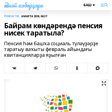
Әлшәй хәбәрҙәре
Новости
6 МАРТА 2018, 06:37
Байрам көндәрендә пенсия
нисек таратыла?
Пенсия һәм башҡа социаль түләүҙәрҙе
таратыу ваҡыты февраль айындағы
квитанцияларҙа яҙылған