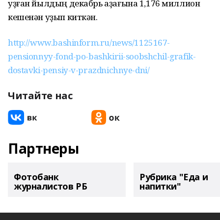
уҙған йылдың декабрь аҙағына 1,176 миллион
кешенән уҙып киткән.
http://www.bashinform.ru/news/1125167-
pensionnyy-fond-po-bashkirii-soobshchil-grafik-
dostavki-pensiy-v-prazdnichnye-dni/
Читайте нас
Партнеры
Фотобанк
Рубрика "Еда и
журналистов РБ
напитки"