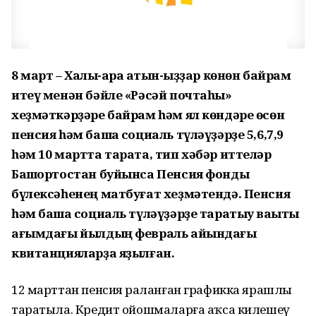
8 март – Халыҡ-ара ҡатын-ҡыҙҙар көнөн байрам
итеү менән бәйле «Рәсәй почтаһы»
хеҙмәткәрҙәре байрам һәм ял көндәре өсөн
пенсия һәм башҡа социаль түләүҙәрҙе 5,6,7,9
һәм 10 мартта тарата, тип хәбәр иттеләр
Башҡортостан буйынса Пенсия фонды
бүлексәһенең матбуғат хеҙмәтендә.
Пенсия
һәм башҡа социаль түләүҙәрҙе таратыу ваҡыты
ағымдағы йылдың февраль айындағы
квитанцияларҙа яҙылған.
12 марттан пенсия раҫланған графикка ярашлы
таратыла. Кредит ойошмаларға аҡса килешеү