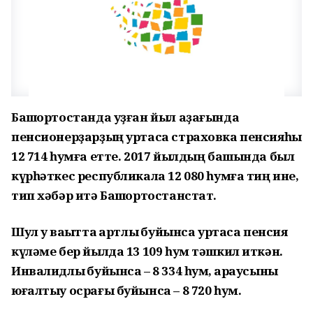
Башҡортостанда уҙған йыл аҙағында
пенсионерҙарҙың уртаса страховка пенсияһы
12 714 һумға етте. 2017 йылдың башында был
күрһәткес республикала 12 080 һумға тиң ине,
тип хәбәр итә Башҡортостанстат.
Шул уҡ ваҡытта ҡартлыҡ буйынса уртаса пенсия
күләме бер йылда 13 109 һум тәшкил иткән.
Инвалидлыҡ буйынса – 8 334 һум, ҡараусыны
юғалтыу осрағы буйынса – 8 720 һум.