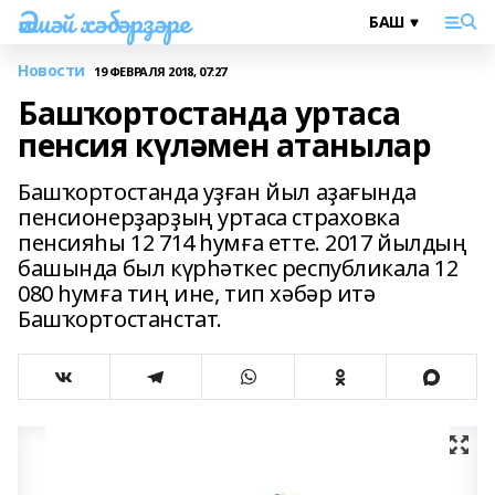
Әлшәй хәбәрҙәре
Новости
19 ФЕВРАЛЯ 2018, 07:27
Башҡортостанда уртаса
пенсия күләмен атанылар
Башҡортостанда уҙған йыл аҙағында
пенсионерҙарҙың уртаса страховка
пенсияһы 12 714 һумға етте. 2017 йылдың
башында был күрһәткес республикала 12
080 һумға тиң ине, тип хәбәр итә
Башҡортостанстат.