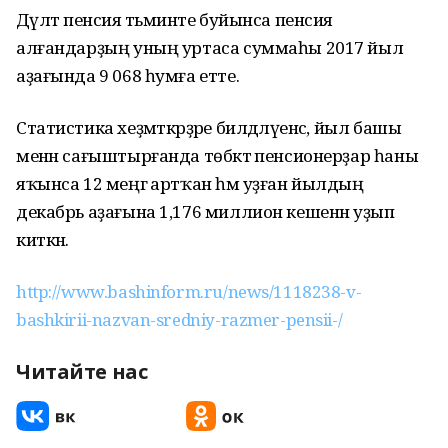
Дәүләт пенсия тәьминәте буйынса пенсия
алғандарҙың уның уртаса суммаһы 2017 йыл
аҙағында 9 068 һумға етте.
Статистика хеҙмәткәрҙәре билдәләүенсә, йыл башы
менән сағыштырғанда төбәктә пенсионерҙар һаны
яҡынса 12 меңгә артҡан һәм уҙған йылдың
декабрь аҙағына 1,176 миллион кешенән уҙып
киткән.
http://www.bashinform.ru/news/1118238-v-
bashkirii-nazvan-sredniy-razmer-pensii-/
Читайте нас