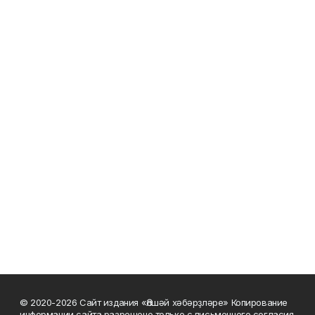
© 2020-2026 Сайт издания «Әлшәй хәбәрҙләре» Копирование
информации сайта разрешено только с письменного согласия