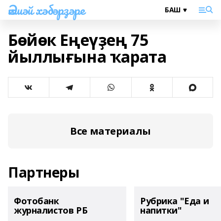
Әлшәй хәбәрҙәре
Бөйөк Еңеүҙең 75
йыллығына ҡарата
Все материалы
Партнеры
Фотобанк
Рубрика "Еда и
журналистов РБ
напитки"