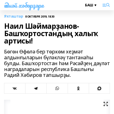
Әлшәй хәбәрҙәре
Яҡташтар
8 ОКТЯБРЯ 2019, 18:30
Наил Шәймарҙанов-
Башҡортостандың халыҡ
артисы!
Бөгөн Өфөлә бер төркөм хеҙмәт
алдынғыларын бүләкләү тантанаһы
булды. Башҡортостан һәм Рәсәйҙең дәүләт
наградаларын республика Башлығы
Радий Хәбиров тапшырҙы.