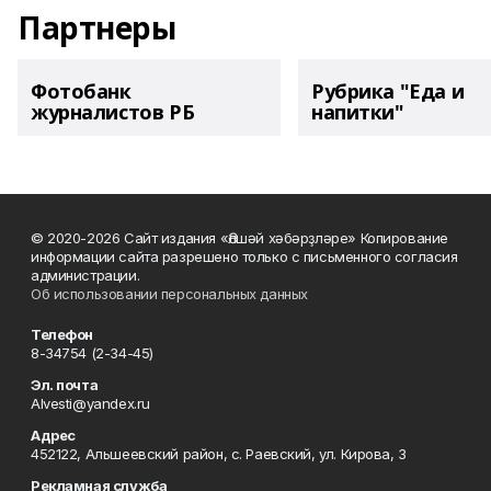
Партнеры
Фотобанк
Рубрика "Еда и
журналистов РБ
напитки"
© 2020-2026 Сайт издания «Әлшәй хәбәрҙләре» Копирование
информации сайта разрешено только с письменного согласия
администрации.
Об использовании персональных данных
Телефон
8-34754 (2-34-45)
Эл. почта
Alvesti@yandex.ru
Адрес
452122, Альшеевский район, с. Раевский, ул. Кирова, 3
Рекламная служба