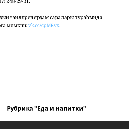
7) 248-29-31.
ың ғаиләләренә ярҙам саралары тураһында
рға мөмкин:
vk.cc/cpMRvx
.
Рубрика "Еда и напитки"