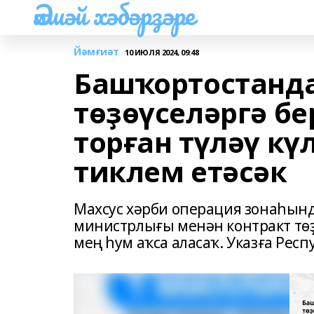
Әлшәй хәбәрҙәре
Йәмғиәт
10 ИЮЛЯ 2024, 09:48
Башҡортостанда
төҙөүселәргә бе
торған түләү кү
тиклем етәсәк
Махсус хәрби операция зонаһынд
министрлығы менән контракт тө
мең һум аҡса аласаҡ. Указға Рес