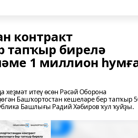
н контракт
р тапҡыр бирелә
ләме 1 миллион һумғ
а хеҙмәт итеү өсөн Рәсәй Оборона
ҙөгән Башҡортостан кешеләре бер тапҡыр 5
публика Башлығы Радий Хәбиров ҡул ҡуйҙы.