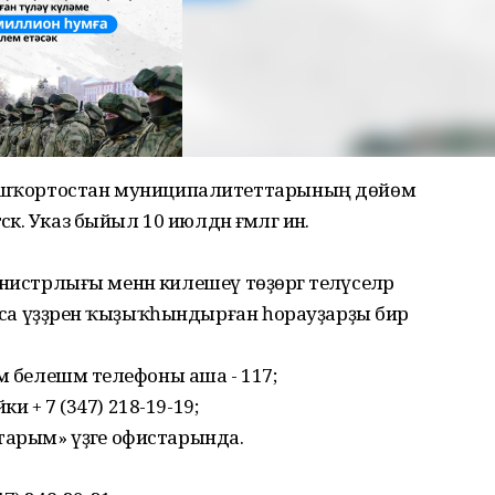
 Башҡортостан муниципалитеттарының дөйөм
к. Указ быйыл 10 июлдән ғәмәлгә инә.
министрлығы менән килешеү төҙөргә теләүселәр
ынса үҙҙәрен ҡыҙыҡһындырған һорауҙарҙы бирә
м белешмә телефоны аша - 117;
ки + 7 (347) 218-19-19;
арым» үҙәге офистарында.