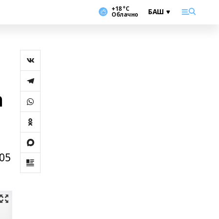
+18 °С
Облачно
а
05