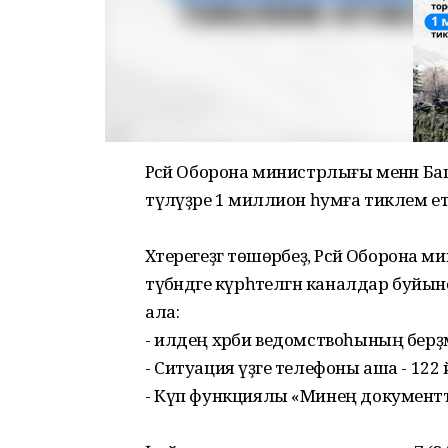
Рәсәй Оборона министрлығы менән
түләүҙәре 1 миллион һумға тиклем етәсә
Хәтерегеҙгә төшөрәбеҙ, Рәсәй Оборона 
түбәндәге күрһәтелгән каналдар буй
ала:
- илдең хәрби ведомствоһының берҙә
- Ситуация үҙәге телефоны аша - 122 йә
- Күп функциялы «Минең документт