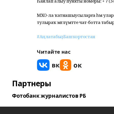
Һайлап алыу пункты номеры: + 7 (34
МХО-ла ҡатнашыусыларға һәм уларҙ
тулыраҡ мәғлүмәтте чат-ботта табы
#АңлатабыҙБашҡортостан
Читайте нас
Партнеры
Фотобанк журналистов РБ