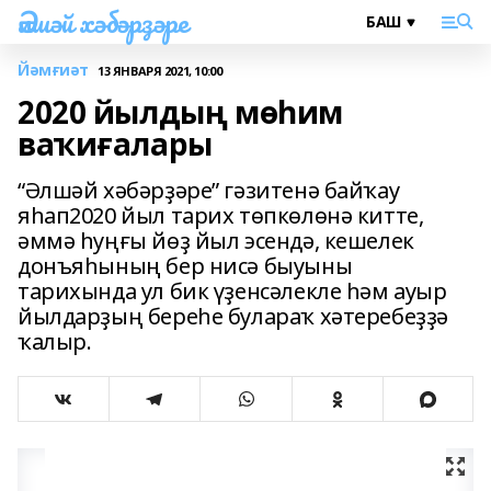
Әлшәй хәбәрҙәре
Йәмғиәт
13 ЯНВАРЯ 2021, 10:00
2020 йылдың мөһим
ваҡиғалары
“Әлшәй хәбәрҙәре” гәзитенә байҡау
яһап2020 йыл тарих төпкөлөнә китте,
әммә һуңғы йөҙ йыл эсендә, кешелек
донъяһының бер нисә быуыны
тарихында ул бик үҙенсәлекле һәм ауыр
йылдарҙың береһе булараҡ хәтеребеҙҙә
ҡалыр.