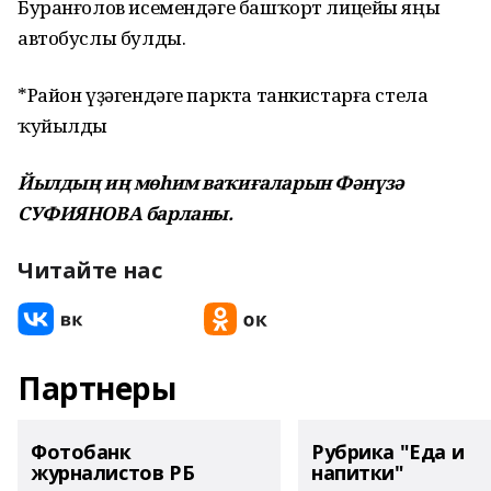
Буранғолов исемендәге башҡорт лицейы яңы
автобуслы булды.
*Район үҙәгендәге паркта танкистарға стела
ҡуйылды
Йылдың иң мөһим ваҡиғаларын Фәнүзә
СУФИЯНОВА барланы.
Читайте нас
Партнеры
Фотобанк
Рубрика "Еда и
журналистов РБ
напитки"