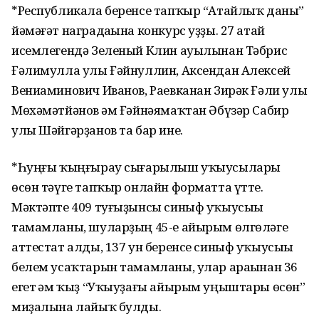
*Республикала беренсе тапҡыр “Атайлыҡ даны”
йәмәғәт наградаһына конкурс уҙҙы. 27 атай
исемлегендә Зеленый Клин ауылынан Тәбрис
Ғәлимулла улы Ғәйнуллин, Аксендан Алексей
Вениаминович Иванов, Раевканан Зирәк Ғәли улы
Мөхәмәтйәнов һәм Ғәйнәямаҡтан Әбүзәр Сабир
улы Шәйгәрҙанов та бар ине.
*Һуңғы ҡыңғырау сығарылыш уҡыусылары
өсөн тәүге тапҡыр онлайн форматта үтте.
Мәктәпте 409 туғыҙынсы синыф уҡыусыһы
тамамланы, шуларҙың 45-е айырым өлгөләге
аттестат алды, 137 ун беренсе синыф уҡыусыһы
белем усаҡтарын тамамланы, улар араһынан 36
егет һәм ҡыҙ “Уҡыуҙағы айырым уңыштары өсөн”
миҙалына лайыҡ булды.