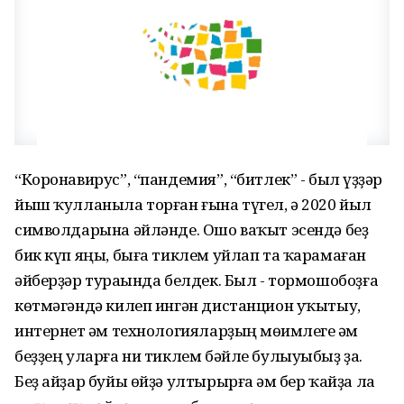
“Коронавирус”, “пандемия”, “битлек” - был һүҙҙәр
йыш ҡулланыла торған ғына түгел, ә 2020 йыл
символдарына әйләнде. Ошо ваҡыт эсендә беҙ
бик күп яңы, быға тиклем уйлап та ҡарамаған
әйберҙәр тураһында белдек. Был - тормошобоҙға
көтмәгәндә килеп ингән дистанцион уҡытыу,
интернет һәм технологияларҙың мөһимлеге һәм
беҙҙең уларға ни тиклем бәйле булыуыбыҙ ҙа.
Беҙ айҙар буйы өйҙә ултырырға һәм бер ҡайҙа ла