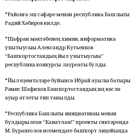
*Районға эш сәфәре менән республика Башлығы
Радий Хәбиров килде.
*Шафран мәктәбенең химия, информатика
уҡытыусыһы Александр Кутьенков
“Башҡортостандың йыл уҡытыусыһы”
республика конкурсы лауреаты булды.
*Йыл һөҙөмтәләре буйынса Ибрай ауылы батыры
Рәмис Шафиҡов Башҡортостандың иң көслө
ауыр атлеты тип танылды.
*Республика Башлығы инициативаһы менән
булдырылған “Ҡанатлан!” проекты сиктәрендә
М. Буранғолов исемендәге башҡорт лицейында