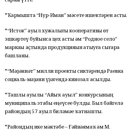
*Ҡармышта “Нур-Иман” мәсете ишектәрен асты.
*“Исток” ауыл хужалығы кооперативы һөт
эшкәртеү буйынса цех асты һәм “Родное село”
маркаһы аҫтында продукцияһын һатыуға сығара
башланы.
*“Мәҙәниәт” милли проекты сиктәрендә Раевка
социаль-мәҙәни үҙәгендә кинозал асылды.
*Ташлы ауылы “Айыҡ ауыл” конкурсының
муниципаль этабы еңеүсеһе булды. Был бәйгелә
райондың 57 ауыл биләмәһе ҡатнашты.
*Райондың ике мәктәбе – Ғәйнәямаҡ һәм М.