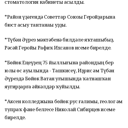
стоматология кабинеты асылды.
*Район үҙәгендә Советтар Союзы Геройҙарына
бюст асыу тантанаһы уҙҙы.
*Түбән Әүрез мәктәбенә билдәле яҡташыбыҙ,
Рәсәй Геройы Рафиҡ Ихсанов исеме бирелде.
*Бөйөк Еңеүҙең 75 йыллығына райондың бер
юлы өс ауылында - Ташкисеү, Иҙрис һәм Түбән
Әүрездә Бөйөк Ватан һуғышында ҡатнашҡан
яугирҙарға һәйкәлдәр ҡуйылды.
*Аксен колледжына бөйөк рус ғалимы, геолог һәм
тупраҡ фәне белгесе Николай Сибирцев исеме
бирелде.