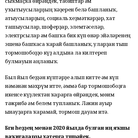
сыҡмаҫҡа өйрәндек, табиптар һәм
уҡытыусыларҙың ҡәҙерен белә башланыҡ,
һатыусыларҙың, социаль хеҙмәткәрҙәр, хат
ташыусылар, шоферҙар, элемтәселәр,
электрсылар һәм башҡа бик күп һөнәр эйәләренең
эшенә башҡаса ҡарай башланыҡ, уларҙан тыш
тормошобоҙҙо күҙ алдына ла килтереп
булмауын аңланыҡ.
Был йыл беҙҙән күптәрҙе алып китте һәм күп
нәмәнән мәхрүм итте, әммә бар тормошобоҙға
икенсе күҙлектән ҡарарға өйрәндек, мөһим
тәжрибә һәм белем тупланыҡ. Ләкин ауыр
һынауҙарға ҡарамай, тормош дауам итә.
Бөгөн һеҙҙең менән 2020 йылда булған иң яҡшы
ваҡиғаларҙы хәтергә төшөрәйек.