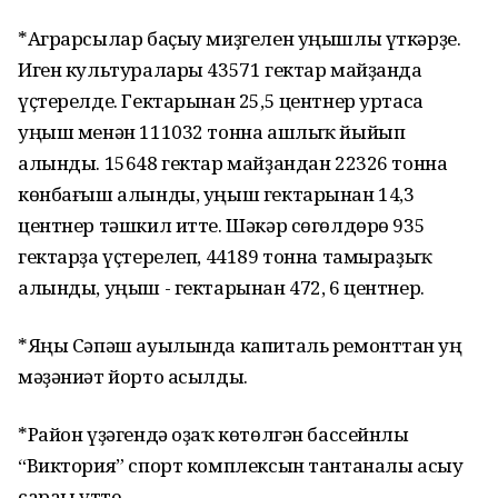
*Аграрсылар баҫыу миҙгелен уңышлы үткәрҙе.
Иген культуралары 43571 гектар майҙанда
үҫтерелде. Гектарынан 25,5 центнер уртаса
уңыш менән 111032 тонна ашлыҡ йыйып
алынды. 15648 гектар майҙандан 22326 тонна
көнбағыш алынды, уңыш гектарынан 14,3
центнер тәшкил итте. Шәкәр сөгөлдөрө 935
гектарҙа үҫтерелеп, 44189 тонна тамыраҙыҡ
алынды, уңыш - гектарынан 472, 6 центнер.
*Яңы Сәпәш ауылында капиталь ремонттан һуң
мәҙәниәт йорто асылды.
*Район үҙәгендә оҙаҡ көтөлгән бассейнлы
“Виктория” спорт комплексын тантаналы асыу
сараһы үтте.