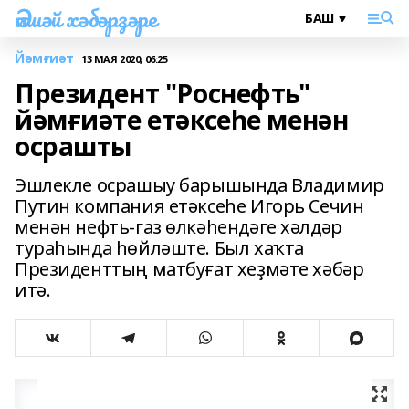
Әлшәй хәбәрҙәре
Йәмғиәт
13 МАЯ 2020, 06:25
Президент "Роснефть"
йәмғиәте етәксеһе менән
осрашты
Эшлекле осрашыу барышында Владимир
Путин компания етәксеһе Игорь Сечин
менән нефть-газ өлкәһендәге хәлдәр
тураһында һөйләште. Был хаҡта
Президенттың матбуғат хеҙмәте хәбәр
итә.