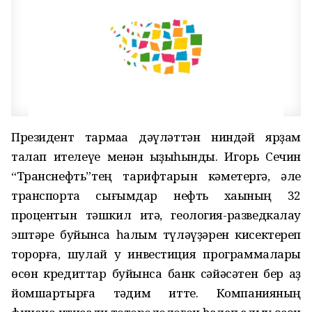
Президент тармаҡҡа дәүләттән ниндәй ярҙам
талап ителеүе менән ҡыҙыҡһынды. Игорь Сечин
“Транснефть”тең тарифтарын кәметергә, әле
транспортҡа сығымдар нефть хаҡының 32
процентын тәшкил итә, геология-разведкалау
эштәре буйынса һалым түләүҙәрен кисектереп
торорға, шулай уҡ инвестиция программалары
өсөн кредиттар буйынса банк сәйәсәтен бер аҙ
йомшартырға тәҡдим итте. Компанияның