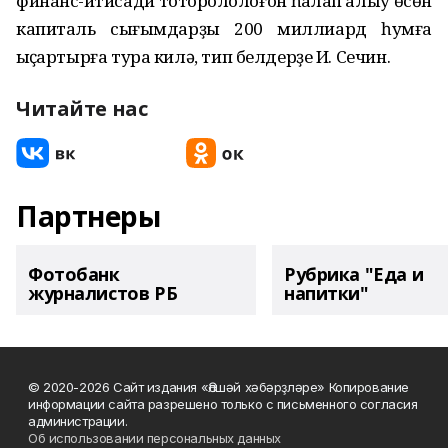
финанс-иҡтисади тотороҡлолоғон һаҡлап ҡалыу өсөн
капиталь сығымдарҙы 200 миллиард һумға
ҡыҫҡартырға тура килә, тип белдерҙе И. Сечин.
Читайте нас
Партнеры
Фотобанк
Рубрика "Еда и
журналистов РБ
напитки"
© 2020-2026 Сайт издания «Әлшәй хәбәрҙләре» Копирование
информации сайта разрешено только с письменного согласия
администрации.
Об использовании персональных данных