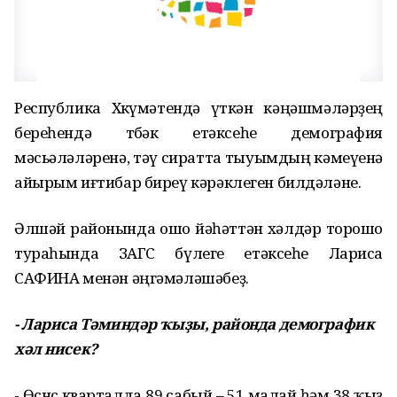
Республика Хөкүмәтендә үткән кәңәшмәләрҙең
береһендә төбәк етәксеһе демография
мәсьәләләренә, тәү сиратта тыуымдың кәмеүенә
айырым иғтибар биреү кәрәклеген билдәләне.
Әлшәй районында ошо йәһәттән хәлдәр торошо
тураһында ЗАГС бүлеге етәксеһе Лариса
САФИНА менән әңгәмәләшәбеҙ.
- Лариса Тәминдәр ҡыҙы, районда демографик
хәл нисек?
- Өсөнсө кварталда 89 сабый – 51 малай һәм 38 ҡыҙ