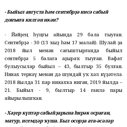
- Быйыл августа һәм сентябрҙә нисә сабый
донъяға килгән икән?
- Йәйҙең һуңғы айында 29 бала тыуған.
Сентябрҙә - 30 (13 ҡыҙ һәм 17 малай). Шулай ҙа
2018 йыл менән сағыштырғанда быйыл
сентябрҙә 5 балаға аҙыраҡ тыуған. Вафат
булыусылар быйыл – 43, былтыр 35 булған.
Никах теркәү менән дә шундай уҡ хәл күҙәтелә.
2018 йылда 31 пар никахҡа ингән, 2019 йылда –
21. Быйыл - 9, былтыр 14 ғаилә пары
айырылышҡан.
- Хәҙер күптәр сабыйҙарына һирәк осраған,
матур, исемдәр ҡуша. Был осорҙа ата-әсәләр