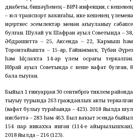
диабеты, бишәүһенең – ВИЧ-инфекция, өс кешенең
– юл-транспорт ваҡиғаһы, ике кешенең үлеменә
иҫерткес эсемлектәр менән ағыуланыу сәбәпсе
булған. Шулай уҡ Шафран ауыл Советында – 38,
Әбдрәшиттә – 25, Аксенда – 22, Ҡармыш һәм
Торонтайышта – 15-әр, Ғәйнәямаҡ, Түбән Әүрез
һәм Ыҫлаҡта 14-әр үлем осрағы теркәлгән.
Ибрай ауыл Советында өс кеше вафат булған, 8
бала тыуған.
Быйыл 1 ғинуарҙан 30 сентябргә тиклем районда
тыуыу турында 263 гражданлыҡ акты теркәлгән
(вафат булыу тураһында – 423). 2018 йылда шул
нисбәттә – 283 һәм 463. Был ваҡыт эсендә быйыл
154 пар никахҡа ингән (114-е айырылышҡан),
2018 йылда – 216 (123).