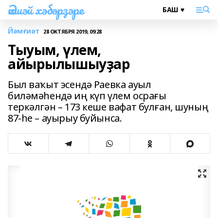
Әлшәй хәбәрҙәре
Йәмғиәт
28 ОКТЯБРЯ 2019, 09:28
Тыуым, үлем,
айырылышыуҙар
Был ваҡыт эсендә Раевка ауыл
биләмәһендә иң күп үлем осрағы
теркәлгән – 173 кеше вафат булған, шуның
87-һе – ауырыу буйынса.