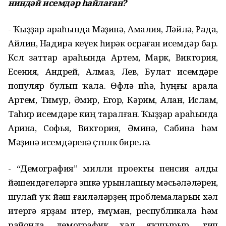
ниндәй исемдәр һайлаған?
- Ҡыҙҙар араһында Мәҙинә, Амалия, Ләйлә, Рада,
Айлин, Надира кеүек һирәк осраған исемдәр бар.
Көслө заттар араһында Артем, Марк, Виктория,
Есения, Андрей, Алмаз, Лев, Булат исемдәре
популяр булып ҡала. Өфөлә иһә, һуңғы арала
Артем, Тимур, Әмир, Егор, Кәрим, Алан, Ислам,
Таһир исемдәре киң таралған. Ҡыҙҙар араһында
Арина, Софья, Виктория, Әминә, Сабина һәм
Мәҙинә исемдәренә өҫтөнлөк бирелә.
- “Демография” милли проекты пенсия алды
йәшендәгеләргә эшкә урынлашыу мәсьәләләрен,
шулай уҡ йәш ғаиләләрҙең проблемаларын хәл
итергә ярҙам итер, ғөмүмән, республикала һәм
районда демографик хәл яҡшырыр, тип