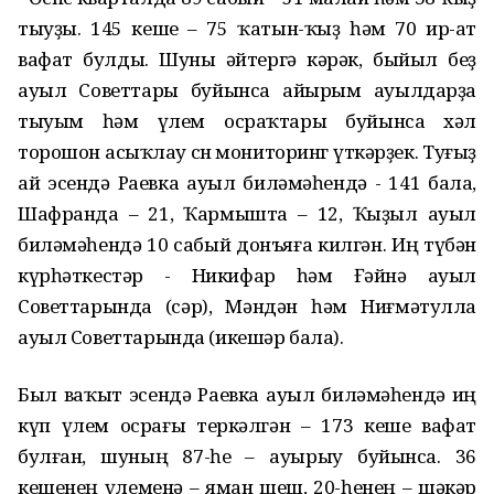
тыуҙы. 145 кеше – 75 ҡатын-ҡыҙ һәм 70 ир-ат
вафат булды. Шуны әйтергә кәрәк, быйыл беҙ
ауыл Советтары буйынса айырым ауылдарҙа
тыуым һәм үлем осраҡтары буйынса хәл
торошон асыҡлау өсөн мониторинг үткәрҙек. Туғыҙ
ай эсендә Раевка ауыл биләмәһендә - 141 бала,
Шафранда – 21, Ҡармышта – 12, Ҡыҙыл ауыл
биләмәһендә 10 сабый донъяға килгән. Иң түбән
күрһәткестәр - Никифар һәм Ғәйнә ауыл
Советтарында (өсәр), Мәндән һәм Ниғмәтулла
ауыл Советтарында (икешәр бала).
Был ваҡыт эсендә Раевка ауыл биләмәһендә иң
күп үлем осрағы теркәлгән – 173 кеше вафат
булған, шуның 87-һе – ауырыу буйынса. 36
кешенең үлеменә – яман шеш, 20-һенең – шәкәр