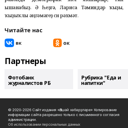
ышанабыҙ. Ә Һеҙгә, Лариса Тәминдәр ҡыҙы,
ҡыҙыҡлы әңгәмәгеҙ өсөн рәхмәт.
Читайте нас
Партнеры
Фотобанк
Рубрика "Еда и
журналистов РБ
напитки"
© 2020-2026 Сайт издания «Әлшәй хәбәрҙләре» Копирование
информации сайта разрешено только с письменного согласия
администрации.
Об использовании персональных данных