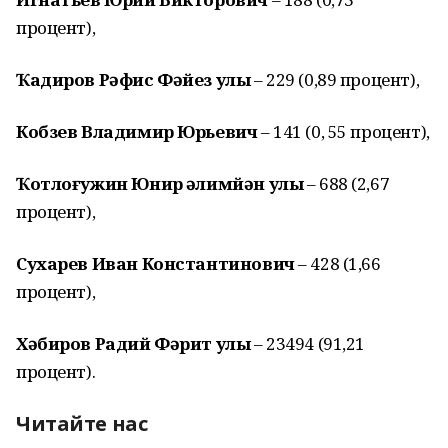
процент),
Ҡадиров Рәфис Фәйез улы
– 229 (0,89 процент),
Кобзев Владимир Юрьевич
– 141 (0, 55 процент),
Ҡотлоғужин Юнир Ғәлимйән улы
– 688 (2,67
процент),
Сухарев Иван Константинович
– 428 (1,66
процент),
Хәбиров Радий Фәрит улы
– 23494 (91,21
процент).
Читайте нас