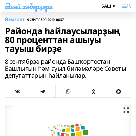
Әлшәй хәбәрҙәре
Йәмғиәт
9 СЕНТЯБРЯ 2019, 06:37
Районда һайлаусыларҙың
80 проценттан ашыуы
тауыш бирҙе
8 сентябрҙә районда Башҡортостан
Башлығын һәм ауыл биләмәләре Советы
депутаттарын һайланылар.