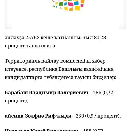
Һайлауҙа 25762 кеше ҡатнашты. Был 80,28
процент тәшкил итә.
Территориаль һайлау комиссияһы хәбәр
итеүенсә, республика Башлығы вазифаһына
кандидаттарға түбәндәгесә тауыш бирҙеләр:
Барабаш Владимир Валериевич
– 186 (0,72
процент),
Ғайсина Зөлфиә Риф ҡыҙы
– 250 (0,97 процент),
Игнатьев Юрий Викторович
– 188 (0,73