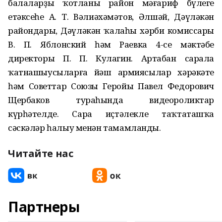
балаларҙы ҡотланы район мәғариф бүлеге
етәксеһе А. Т. Вәлиәхәмәтов, Әлшәй, Дәүләкән
райондары, Дәүләкән ҡалаһы хәрби комиссары
В. П. Яблонский һәм Раевка 4-се мәктәбе
директоры П. П. Кулагин. Артабан сарала
ҡатнашыусыларға йәш армиясылар хәрәкәте
һәм Советтар Союзы Геройы Павел Федорович
Щербаков тураһында видеороликтар
күрһәтелде. Сара иҫтәлекле таҡтаташҡа
сәскәләр һалыу менән тамамланды.
Читайте нас
Партнеры