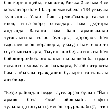
башҡорт лицейы, гимназия, Раевка 2-се һәм 4-се
мәктәптәре һәм Шафран мәктәбенән 164 уҡыусы
ҡушылды. Улар “Йәш армия”сылар сафына
инеп, ата-әсәләре, остаздары һәм дуҫтары
алдында Ватанға һәм йәш армиясылар
туғанлығына тоғро булырға, дөрөҫлөк һәм
ғәҙеллек өсөн көрәшергә, уҡыуҙа һәм спортта
еңеүгә ынтылырға, Тыуған илебеҙ азатлығы һәм
бойондороҡһоҙлоғо хаҡына көрәшкән батырҙар
иҫтәлеген хөрмәтләп һаҡларға, Рәсәй патриоты
һәм лайыҡлы гражданин булырға тантаналы
ант бирҙе.
“Беҙҙең райондан һеҙҙең тәүгеләрҙән булып “Йәш
армия” бөтә Рәсәй ойошмаһы сафын
тулыландырыуығыҙ менән ғорурланабыҙ”, – тип