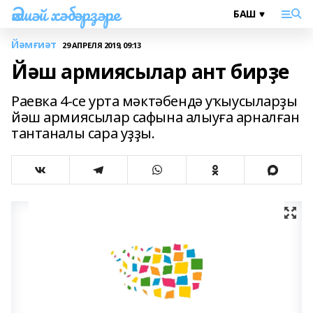
Әлшәй хәбәрҙәре
Йәмғиәт
29 АПРЕЛЯ 2019, 09:13
Йәш армиясылар ант бирҙе
Раевка 4-се урта мәктәбендә уҡыусыларҙы
йәш армиясылар сафына алыуға арналған
тантаналы сара уҙҙы.