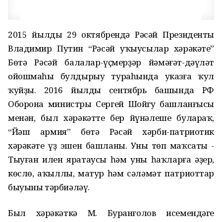
2015 йылдың 29 октябрендә Рәсәй Президенты
Владимир Путин “Рәсәй уҡыусылар хәрәкәте”
Бөтә Рәсәй балалар-үҫмерҙәр йәмәғәт-дәүләт
ойошмаһы булдырыу тураһында указға ҡул
ҡуйҙы. 2016 йылдың сентябрь башында РФ
Оборона министры Сергей Шойгу башланғысы
менән, был хәрәкәттең бер йүнәлеше булараҡ,
“Йәш армия” бөтә Рәсәй хәрби-патриотик
хәрәкәте үҙ эшен башланы. Уның төп маҡсаты -
Тыуған илен яратаусы һәм уны һаҡларға әҙер,
көслө, аҡыллы, матур һәм сәләмәт патриоттар
быуыны тәрбиәләү.
Был хәрәкәткә М. Буранғолов исемендәге