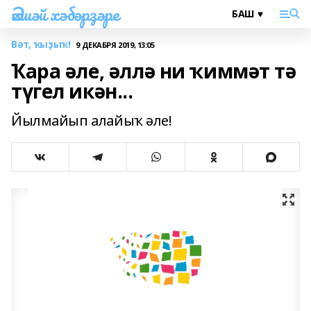
Әлшәй хәбәрҙәре
Вәт, ҡыҙыҡ!
9 ДЕКАБРЯ 2019, 13:05
Ҡара әле, әллә ни ҡиммәт тә
түгел икән...
Йылмайып алайыҡ әле!