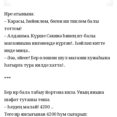
Ире ҡатынына:
– Ҡарасы, һөйөклөм, бөгөн ни тиклем балыҡ
тоттом!
– Алдашма. Күрше Сәкинә һинең ит-балыҡ
магазинына ингәнеңде күргән!.. Һөйләп китте
инде миңә...
– Әәә, эйеее! Бер өлөшөн шул магазин хужаһына
һатырға тура килде хатта!..
***
Бер ир бала табыу йортона килә. Уның янына
шәфҡәт туташы төшә.
– Һеҙҙең малай! 4200 ...
Теге ир янсығынан 4200 һум сығарып: