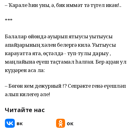
– Ҡарале һин уны, ә, бик ҡиммәт тә түгел икән!..
***
Балалар өйөндә ауырып ятыусы уҡытыусы
апайҙарының хәлен белергә килә. Уҡытыусы
карауатта ята, өҫтәлдә - туп-тулы дарыу ,
маңлайына еүеш таҫтамал һалған. Бер аҙҙан ул
күҙҙәрен аса ла:
– Бөгөн кем дежурный !? Сепрәкте генә еүешләп
алып килегеҙ әле!
Читайте нас