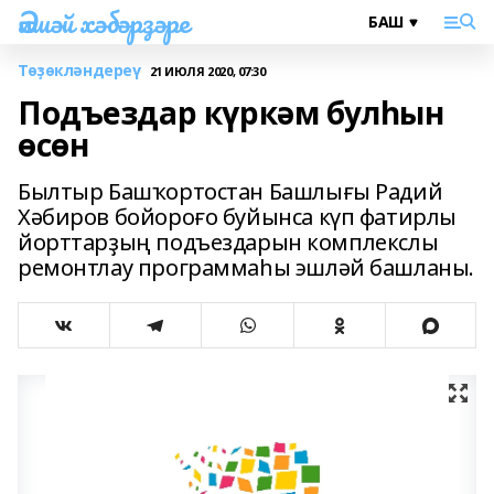
Әлшәй хәбәрҙәре
Төҙөкләндереү
21 ИЮЛЯ 2020, 07:30
Подъездар күркәм булһын
өсөн
Былтыр Башҡортостан Башлығы Радий
Хәбиров бойороғо буйынса күп фатирлы
йорттарҙың подъездарын комплекслы
ремонтлау программаһы эшләй башланы.