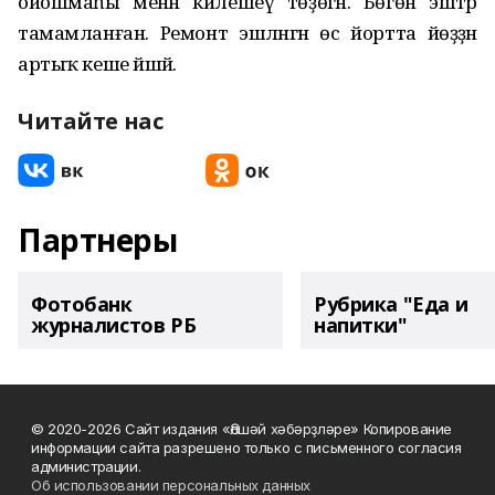
ойошмаһы менән килешеү төҙөгән. Бөгөн эштәр
тамамланған. Ремонт эшләнгән өс йортта йөҙҙән
артыҡ кеше йәшәй.
Читайте нас
Партнеры
Фотобанк
Рубрика "Еда и
журналистов РБ
напитки"
© 2020-2026 Сайт издания «Әлшәй хәбәрҙләре» Копирование
информации сайта разрешено только с письменного согласия
администрации.
Об использовании персональных данных