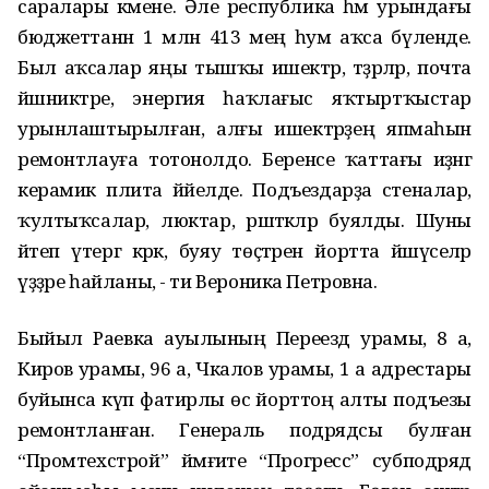
саралары кәмене. Әле республика һәм урындағы
бюджеттанн 1 млн 413 мең һум аҡса бүленде.
Был аҡсалар яңы тышҡы ишектәр, тәҙрәләр, почта
йәшниктәре, энергия һаҡлағыс яҡтыртҡыстар
урынлаштырылған, алғы ишектәрҙең япмаһын
ремонтлауға тотонолдо. Беренсе ҡаттағы иҙәнгә
керамик плита йәйелде. Подъездарҙа стеналар,
ҡултыҡсалар, люктар, рәшәткәләр буялды. Шуны
әйтеп үтергә кәрәк, буяу төҫтәрен йортта йәшәүселәр
үҙҙәре һайланы, - ти Вероника Петровна.
Быйыл Раевка ауылының Переезд урамы, 8 а,
Киров урамы, 96 а, Чкалов урамы, 1 а адрестары
буйынса күп фатирлы өс йорттоң алты подъезы
ремонтланған. Генераль подрядсы булған
“Промтехстрой” йәмғиәте “Прогресс” субподряд