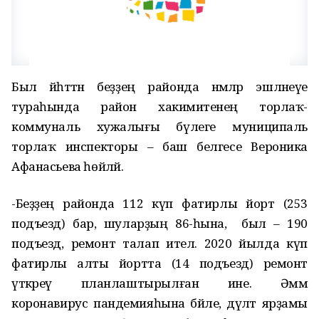
Был йәһәттән беҙҙең районда нәмәләр эшләнеүе
тураһында район хакимиәтенең торлаҡ-
коммуналь хужалығы бүлеге муниципаль
торлаҡ инспекторы – баш белгесе Вероника
Афанасьева һөйләй.
-Беҙҙең районда 112 күп фатирлы йорт (253
подъезд) бар, шуларҙың 86-һына, ә был – 190
подъезд, ремонт талап ителә. 2020 йылда күп
фатирлы алты йортта (14 подъезд) ремонт
үткәреү планлаштырылған ине. Әммә
коронавирус пандемияһына бәйле, дәүләт ярҙамы