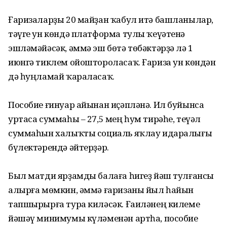
Ғаризаларҙы 20 майҙан ҡабул итә башланылар,
тәүге ун көндә платформа тулы ҡеүәтенә
эшләмәйәсәк, әммә эш бөтә төбәктәрҙә лә 1
июнгә тиклем ойоштороласаҡ. Ғариза ун көндән
дә һуңламай ҡараласаҡ.
Пособие ғинуар айынан иҫәпләнә. Ил буйынса
уртаса суммаһы – 27,5 мең һум тирәһе, теүәл
суммаһын халыҡты социаль яҡлау идаралығы
бүлектәрендә әйтерҙәр.
Был матди ярҙамды балаға һигеҙ йәш тулғансы
алырға мөмкин, әммә ғаризаны йыл һайын
тапшырырға тура киләсәк. Ғаиләнең килеме
йәшәү минимумы күләменән артһа, пособие