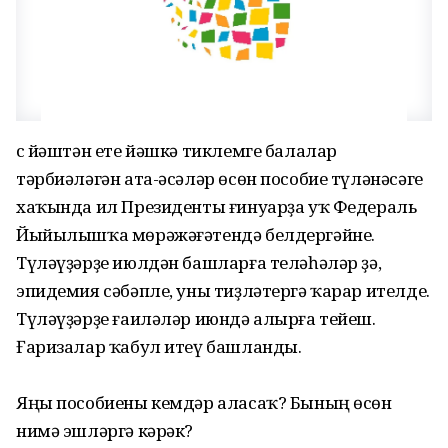
Өс йәштән ете йәшкә тиклемге балалар
тәрбиәләгән ата-әсәләр өсөн пособие түләнәсәге
хаҡында ил Президенты ғинуарҙа уҡ Федераль
Йыйылышҡа мөрәжәғәтендә белдергәйне.
Түләүҙәрҙе июлдән башларға теләһәләр ҙә,
эпидемия сәбәпле, уны тиҙләтергә ҡарар ителде.
Түләүҙәрҙе ғаиләләр июндә алырға тейеш.
Ғаризалар ҡабул итеү башланды.
Яңы пособиены кемдәр аласаҡ? Бының өсөн
нимә эшләргә кәрәк?