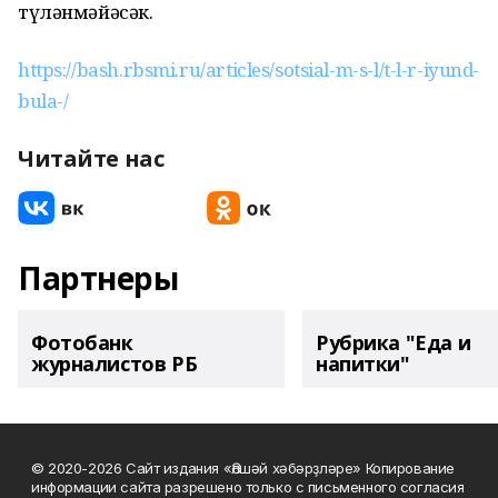
түләнмәйәсәк.
https://bash.rbsmi.ru/articles/sotsial-m-s-l/t-l-r-iyund-
bula-/
Читайте нас
Партнеры
Фотобанк
Рубрика "Еда и
журналистов РБ
напитки"
© 2020-2026 Сайт издания «Әлшәй хәбәрҙләре» Копирование
информации сайта разрешено только с письменного согласия