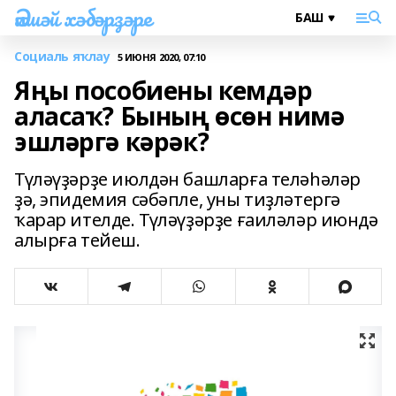
Әлшәй хәбәрҙәре
Социаль яҡлау
5 ИЮНЯ 2020, 07:10
Яңы пособиены кемдәр
аласаҡ? Бының өсөн нимә
эшләргә кәрәк?
Түләүҙәрҙе июлдән башларға теләһәләр
ҙә, эпидемия сәбәпле, уны тиҙләтергә
ҡарар ителде. Түләүҙәрҙе ғаиләләр июндә
алырға тейеш.