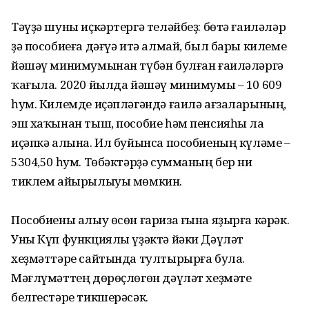
Тәүҙә шуны иҫкәртергә теләйбеҙ: бөтә ғаиләләр
ҙә пособиеға дәғүә итә алмай, был бары килеме
йәшәү минимумынан түбән булған ғаиләләргә
ҡағыла. 2020 йылда йәшәү минимумы – 10 609
һум. Килемде иҫәпләгәндә ғаилә ағзаларының,
эш хаҡынан тыш, пособие һәм пенсияһы ла
иҫәпкә алына. Ил буйынса пособиеның күләме –
5304,50 һум. Төбәктәрҙә сумманың бер ни
тиклем айырылыуы мөмкин.
Пособиены алыу өсөн ғариза ғына яҙырға кәрәк.
Уны Күп функциялы үҙәктә йәки Дәүләт
хеҙмәттәре сайтында тултырырға була.
Мәғлүмәттең дөрөҫлөгөн дәүләт хеҙмәте
белгестәре тикшерәсәк.