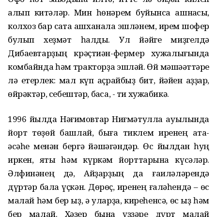
алып китәләр. Мин һөнәрем буйынса ашнаҡсы,
колхоз бар саҡта ашханала эшләнем, ирем шофер
булып хеҙмәт һалды. Ул йәйге миҙгелдә
Дибаевтарҙың крәҫтиән-фермер хужалығында
комбайнда һәм тракторҙа эшләй. Өй мәшәҡәттәре
лә етерлек: мал күп аҫрайбыҙ бит, йәйен ҡаҙҙар,
өйрәктәр, себештәр, баҡса, - ти хужабикә.
1996 йылда Нәғимовтар Ниғмәтулла ауылында
йорт төҙөй башлай, быға тиклем иренең ата-
әсәһе менән бергә йәшәгәндәр. Өс йылдан һуң
иркен, яҡты һәм күркәм йорттарына күсәләр.
Әлфинәнең дә, Айҙарҙың да ғаиләләрендә
дүртәр бала үҫкән. Дөрөҫ, иренең ғаләһендә – өс
малай һәм бер ҡыҙ, ә уларҙа, киреһенсә, өс ҡыҙ һәм
бер малай. Хәҙер бына үҙҙәре дүрт малай