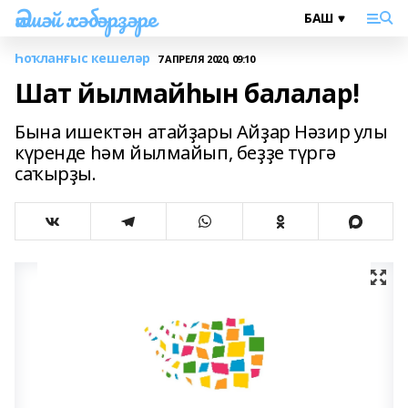
Әлшәй хәбәрҙәре
Һоҡланғыс кешеләр
7 АПРЕЛЯ 2020, 09:10
Шат йылмайһын балалар!
Бына ишектән атайҙары Айҙар Нәзир улы
күренде һәм йылмайып, беҙҙе түргә
саҡырҙы.