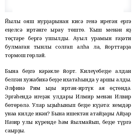
Йылы ҡояш нурҙарынан кисә генә ирегән ергә
еңелсә иртәнге ҡырау төштө. Ҡыш менән яҙ
төҫтәре бергә ҡушылды. Ауыл урамын ғәҙәти
булмаған тынлыҡ солғап алһа ла, йорттарҙа
тормош гөрләй.
Бына беҙгә кәрәкле йорт. Килеүебеҙҙе алдан
белгән хужабикә беҙҙе ихатаһында уҡ ҡаршы алды.
Әлфинә Рим ҡыҙы иртән-иртүк аяҡ өҫтөндә.
Эргәһендә игеҙәк улдары Илмир менән Илвир
бөтөрөлә. Улар ҡыҙыҡһынып беҙҙе күҙәтә: кемдәр
ҡунаҡҡа килде икән? Бына ишектән атайҙары Айҙар
Нәзир улы күренде һәм йылмайып, беҙҙе түргә
саҡырҙы.