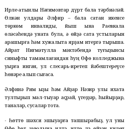
Ирле-ҡатынлы Нәғимовтар дүрт бала тәрбиәләй.
Өлкән улдары Әлфир – бала саҡтан икенсе
төркөм инвалиды, йыш ҡына Раевкала
өләсәһендә ҡунаҡта була, ә өйҙә саҡта ҡустыларын
ҡарашырға һәм хужалыҡта ярҙам итергә тырыша.
Айрат Ниғмәтулла мәктәбендә туғыҙынсы
синыфты тамамлағандан һуң Өфө колледжына
уҡырға ингән, ул слесарь-иретеп йәбештереүсе
һөнәре алып сығасаҡ.
Әлфинә Рим ҡыҙы һәм Айҙар Нәзир улы ихата
тултырып мал-тыуар аҫрай, үгеҙҙәр, һыйырҙар,
таналар, сусҡалар тота.
- Һөттө шәхси эшҡыуарға тапшырабыҙ, ул уны
Өфө һөт заводына илтә, итте лә өйҙән килеп