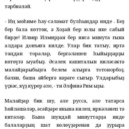
тәрбиәләй.
- Иң мөһиме һау-сәләмәт булһындар инде . Беҙ
бер бала көттөк, ә Хоҙай бер юлы ике сабый
бирҙе! Илвир Илмирҙан бер нисә минутҡа ғына
алдараҡ донъяға килде. Улар бик татыу, иртә
таңдан торалар, бергәләшеп һыйырҙарҙы
көтөүгә ҡыуабыҙ. Әсәлек капиталын киләсәктә
малайҙарыбыҙға белем алырға тотонорбоҙ,
бәлки, башҡа әйбергә кәрәге сығыр. Улдарыбыҙ
үҫкәс, күҙ күрер әле, - ти Әлфинә Рим ҡыҙы.
Малайҙар бик шуҡ, әле русса, әле татарса
һөйләшәләр, әсәйҙәре янына килеп, иркәләнеп тә
китәләр. Бына шундай минуттарҙа инде
балаларҙың шат көлөүҙәренән дә ҙурыраҡ