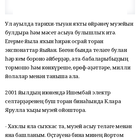
Ул ауылда тарихи-тыуған яҡты өйрәнеү музейын
булдыра һәм мәсет асыуға булышлыҡ итә.
Егерме йылға яҡын һирәк осрай торған
экспонаттар йыйған. Бөгөн бында теләге булған
һәр кем боронғо әйберҙәр, ата-бабаларыбыҙҙың
тормошо һәм көнкүреше, ғөрөф-ғәҙәттәре, милли
йолалар менән таныша ала.
2001 йылдың июнендә Ишембай электр
селтәрҙәренең буш торған бинаһында Клара
Ярулла ҡыҙы музей ойоштора.
- Хаҡлы ялға сыҡҡас та, музей асыу теләге менән
яна башланым. Өҫтәүенә бина минең йортом