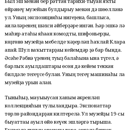
Был эш менән бер рәттән тарихи-тыуған яҡты
өйрәнеү музейын булдырыу менән дә шөғөлләнә
ул. Уның экспозицияһы нигеҙенә, башлыса,
ғаиләләренең шәхси әйберҙәре ингән. Һәр эшкә лә
маһир атаһы яһаған комодты, шифоньерҙы,
көҙгөнө музейҙа мебелде ҡәҙерләп һаҡлай Клара
апай. Шул ваҡыттарҙағы кейемдәр ҙә бар бында.
Әсәһе Рәбиғә үҙенең туғыҙ балаһына ғына түгел, ә
барлыҡ ауылдаштары өсөн дә кейем теккән
билдәле тегеүсе булған. Уның тегеү машинаһы ла
музейҙа урын алған.
Тынғыһыҙ, мауығыусан ханым әкренләп
коллекцияһын тулыландыра. Экспонаттар
төрлө райондарҙан килтерелә. Ул музейҙы 19-сы
быуаттағы ауыл өйө кеүек эшләргә тырыша.
Бүлмәлә туҡыу станогы тора, эргәлә бишек