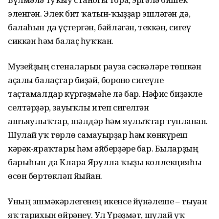
эленгән. Элек бит ҡатын-ҡыҙҙар эшләгән дә,
балаһын да үҫтергән, бәйләгән, теккән, сигеү
сиккән һәм балаҫ һуҡҡан.
Музейҙың стеналарын рауза сәскәләре төшкән
аҫалы балаҫтар биҙәй, боронғо сигеүле
таҫтамалдар күргәҙмәһе лә бар. Нәфис биҙәкле
селтәрҙәр, зауыҡлы итеп сигелгән
ашъяулыҡтар, шәлдәр һәм яулыҡтар тупланған.
Шулай уҡ төрлө самауырҙар һәм көнкүреш
кәрәк-яраҡтары һәм әйберҙәре бар. Быларҙың
барыһын да Клара Ярулла ҡыҙы коллекцияһы
өсөн бөртөкләп йыйған.
Уның эшмәкәрлегенең икенсе йүнәлеше – тыуған
яҡ тарихын өйрәнеү. Ул Үрәҙмәт, шулай уҡ