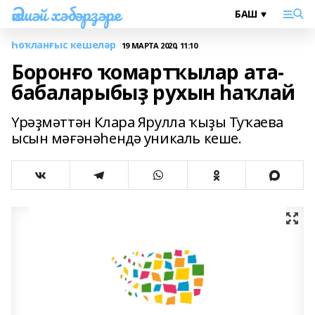
Әлшәй хәбәрҙәре
Һоҡланғыс кешеләр
19 МАРТА 2020, 11:10
Боронғо ҡомартҡылар ата-
бабаларыбыҙ рухын һаҡлай
Үрәҙмәттән Клара Ярулла ҡыҙы Туҡаева
ысын мәғәнәһендә уникаль кеше.