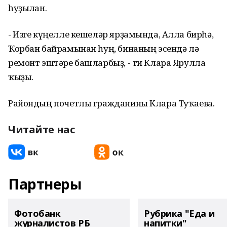
һуҙылған.
- Изге күңелле кешеләр ярҙамында, Алла бирһә,
Ҡорбан байрамынан һуң, бинаның эсендә лә
ремонт эштәре башларбыҙ, - ти Клара Ярулла
ҡыҙы.
Райондың почетлы гражданины Клара Туҡаева.
Читайте нас
Партнеры
Фотобанк
Рубрика "Еда и
журналистов РБ
напитки"