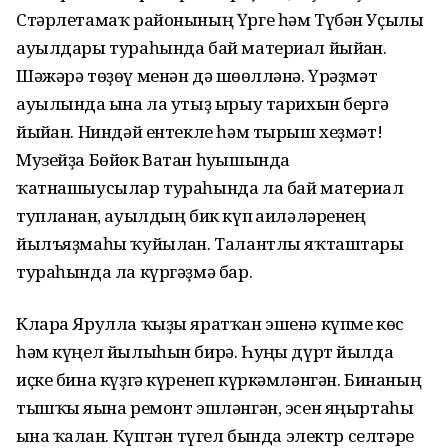
Стәрлетамаҡ районының Үрге һәм Түбән Уҫылы
ауылдары тураһында бай материал йыйған.
Шәжәрә төҙөү менән дә шөғөлләнә. Үрәҙмәт
ауылында ғына ла утыҙ ырыу тарихын бергә
йыйған. Ниндәй ентекле һәм тырыш хеҙмәт!
Музейҙа Бөйөк Ватан һуғышында
ҡатнашыусылар тураһында ла бай материал
тупланған, ауылдың бик күп ғаиләләренең
йылъяҙмаһы ҡуйылған. Талантлы яҡташтары
тураһында ла күргәҙмә бар.
Клара Ярулла ҡыҙы яратҡан эшенә күпме көс
һәм күңел йылыһын бирә. Һуңғы дүрт йылда
иҫке бина күҙгә күренеп күркәмләнгән. Бинаның
тышҡы яғына ремонт эшләнгән, эсен яңыртаһы
ғына ҡалған. Күптән түгел бында электр селтәре