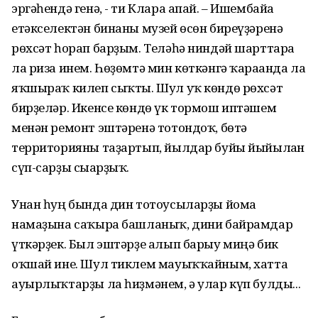
эргәһендә генә, - ти Клара апай. – Ишембайға
етәкселектән бинаны музей өсөн биреүҙәренә
рөхсәт һорап барҙым. Теләһә ниндәй шарттарға
ла риза инем. Һөҙөмтә мин көткәнгә ҡарағанда ла
яҡшыраҡ килеп сыҡты. Шул уҡ көндө рөхсәт
бирҙеләр. Икенсе көндө үк тормош иптәшем
менән ремонт эштәренә тотондоҡ, бөтә
территорияны таҙартып, йылдар буйы йыйылған
сүп-сарҙы сығарҙыҡ.
Унан һуң бында дин тотоусыларҙы йома
намаҙына саҡыра башланыҡ, дини байрамдар
үткәрҙек. Был эштәрҙе алып барыу миңә бик
оҡшай ине. Шул тиклем мауыҡҡайным, хатта
ауырлыҡтарҙы ла һиҙмәнем, ә улар күп булды...