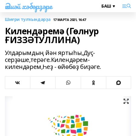
Әлшәй хәбәрҙәре
Шиғри тулҡындарҙа
17 МАРТА 2021, 16:47
Килендәремә (Гөлнур
ҒИЗЗӘТУЛЛИНА)
Улдарымдың йән яртыһы,Дуҫ-
серҙәше,терәге.Килендәрем-
килендәрем,Һеҙ - өйөбөҙ биҙәге.