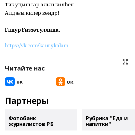
Тик уңыштар алып килһен
Алдағы килер көндәр!
Гөлнур Ғиззәтуллина.
https://vk.com/kaurykalam
Читайте нас
Партнеры
Фотобанк
Рубрика "Еда и
журналистов РБ
напитки"