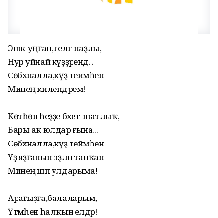
Эшкә-уңған,телгә-наҙлы,
Нур уйнай күҙҙәрендә...
Сөбхәналла,күҙ теймәһен
Минең килендәремә!
Көтһөн һеҙҙе бәхет-шатлыҡ,
Бары аҡ юлдар ғына...
Сөбхәналла,күҙ теймәһен
Үҙ яҙғанын эҙләп тапҡан
Минең шәп улдарыма!
Арағыҙға,балаларым,
Үтмәһен һалҡын елдәр!