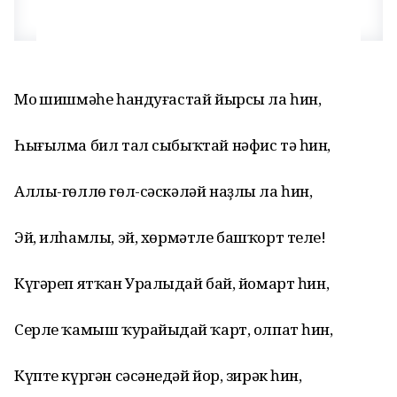
Моң шишмәһе һандуғастай йырсы ла һин,
Һығылма бил тал сыбыҡтай нәфис тә һин,
Аллы-гөллө гөл-сәскәләй наҙлы ла һин,
Эй, илһамлы, эй, хөрмәтле башҡорт теле!
Күгәреп ятҡан Уралыңдай бай, йомарт һин,
Серле ҡамыш ҡурайыңдай ҡарт, олпат һин,
Күпте күргән сәсәнеңдәй йор, зирәк һин,