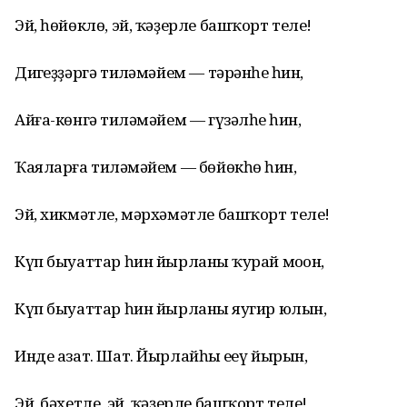
Эй, һөйөклө, эй, ҡәҙерле башҡорт теле!
Диңгеҙҙәргә тиңләмәйем — тәрәнһең һин,
Айға-көнгә тиңләмәйем — гүзәлһең һин,
Ҡаяларға тиңләмәйем — бөйөкһөң һин,
Эй, хикмәтле, мәрхәмәтле башҡорт теле!
Күп быуаттар һин йырланың ҡурай моңон,
Күп быуаттар һин йырланың яугир юлын,
Инде азат. Шат. Йырлайһың еңеү йырын,
Эй, бәхетле, эй, ҡәҙерле башҡорт теле!