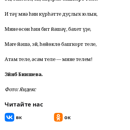
Иң тәү миңә һин күрһәттең дуҫлыҡ юлын,
Минең өсөн һин бит йәшәү, бәхет үҙең,
Мәңге йәшә, эй, һөйөклө башҡорт теле,
Атам теле, әсәм теле — минең телем!
Зәйнәб Биишева.
Фото: Яндекс
Читайте нас