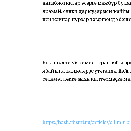
антибиотиктар эсергә мәжбүр булға
ярамай, сөнки дарыуҙарҙың ҡайһы бе
нең ҡайнар нурҙар тәьҫи­рендә беш
Был шулай уҡ химия терапияһы преп
ябай ғына ҡағиҙәләрҙе үтәгәндә, йәй
сәләмәтлеккә зыян килтермәҫкә мө
https://bash.rbsmi.ru/articles/s-l-m-t