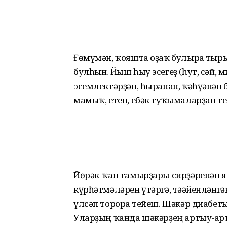
Ғөмүмән, ҡояшта оҙаҡ бу­лырға тыр
булһын. Йыш һыу эсегеҙ (һут, сәй, 
эсемлектәрҙән, һы­ранан, ҡәһүә­нән 
мамыҡ, етен, ебәк туҡымаларҙан те
Йөрәк-ҡан тамырҙары сир­ҙә­ренән я
күрһәтмәләрен үтәргә, тәғәйенләнг
үлсәп торорға тейеш. Шәкәр диабеты
Уларҙың ҡанда шәкәрҙең артыу-арт