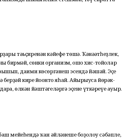
ҙары тәьҫире­нән кәйефе төшә. Ҡәнәғәт­һеҙлек,
нғы бирмәй, сөнки организм, ошо хис-тойғолар
рышып, даими көсөргәнеш эсендә йәшәй. Эҫе
 берҙәй кире йоғонто яһай. Айырыуса йө­рәк-
рға, өлкән йәштә­ге­ләргә эҫене үткәреүе ауыр.
баш мейеһендә ҡан әйләнеше боҙолоу сәбәп­ле,