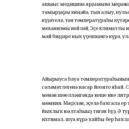
ашығыс медицина ярҙа­мына мөрәжәғ
тамырҙары киңәйә, тын алыу, пул
күҙәтелә, тән темпе­ратураһы күтә
механизмы көй­ләй. Эҫе климатлы 
май биҙҙәре ныҡ үҫешкәнгә күрә, у
Айырыуса һауа темпера­тура­һының
сәләмәт­легенә насар йоғонто яһай
менән шөғөлләнгәндә ке­ше ике ли
мөмкин. Мәҫәлән, эҫелә баҡ­сала ер
йыҡлыҡ юғалта­һығыҙ тигән һүҙ. Ә т
ихтимал, шуға күрә ҡайһы бер һаҡл