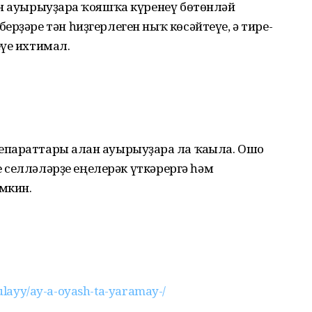
н ауырыуҙарға ҡояшҡа күренеү бөтөнләй
рҙәре тән һиҙгер­леген ныҡ көсәйтеүе, ә тире­
еүе ихтимал.
араттары алған ауырыу­ҙар­ға ла ҡағыла. Ошо
ге селләләрҙе еңелерәк үткәрергә һәм
мкин.
-bulayy/ay-a-oyash-ta-yaramay-/