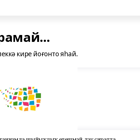
ярамай…
леккә кире йоғонто яһай.
организмда шыйыҡлыҡ етешмәй, тәү сиратта