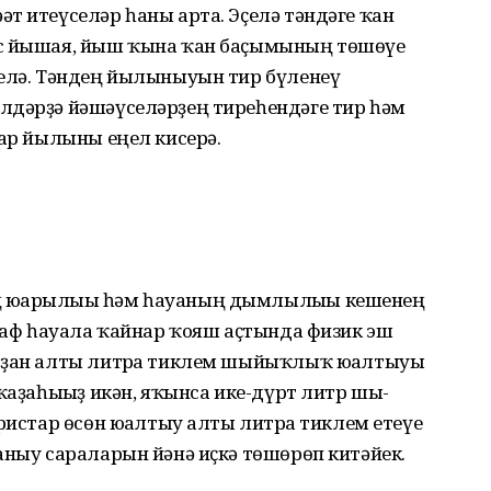
әт итеүселәр һаны арта. Эҫелә тәндәге ҡан
ьс йышая, йыш ҡына ҡан баҫымының төшөүе
релә. Тәндең йылыныуын тир бүленеү
илдәрҙә йәшәүселәрҙең тиреһендәге тир һәм
лар йылыны еңел кисерә.
 юғарылығы һәм һауаның дымлылығы кеше­нең
. Саф һауала ҡайнар ҡояш аҫтында физик эш
трҙан алты литрға тиклем шыйыҡлыҡ юғалтыуы
 ҡаҙаһығыҙ икән, яҡынса ике-дүрт литр шы­
уристар өсөн юғалтыу алты литрға тиклем етеүе
аныу сараларын йәнә иҫкә төшөрөп китәйек.