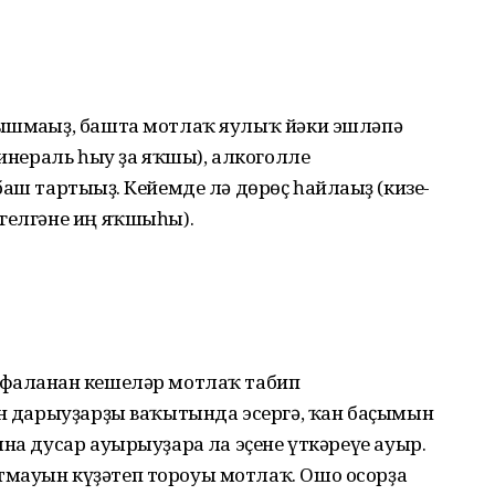
ыш­мағыҙ, башта мотлаҡ яу­лыҡ йәки эшләпә
минераль һыу ҙа яҡшы), алкоголле
баш тартығыҙ. Кейемде лә дөрөҫ һайлағыҙ (кизе-
гел­гәне иң яҡшыһы).
фа­ланған кешеләр мот­лаҡ табип
ән дарыу­ҙарҙы ваҡытында эсергә, ҡан баҫымын
на дусар ауырыуҙарға ла эҫене үткә­реүе ауыр.
мауын күҙәтеп тороуы мотлаҡ. Ошо осорҙа