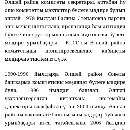
Әлшәй район комитеты секретары, артабан һуң
ошо комитеттың мәктәптәр бүлеге мөдире булып
эшләй. 1978 йылдан Галина Степановна партия
эше менән шөғөлләнә, пропаганда һәм агитация
бүлеге инструкторынан алып идеология бүлеге
мөдире урынбаҫары - КПСС-тың Әлшәй район
комитетының политпросвещение кабинеты
мөдиренә тиклем юл үтә.
1990-1996 йылдарҙа Әлшәй район Советы
башҡарма комитетының мәҙәниәт бүлеге мөдире
була. 1996 йылдан башлап Әлшәй
үҙәкләштерелгән китапхана системаһы
директоры вазифаһын үтәй. 2004 йылда Әлшәй
районы хакимиәте башлығының кадрҙар буйынса
урынбаҫары итеп тәғәйенләнә. 2005 йылдан