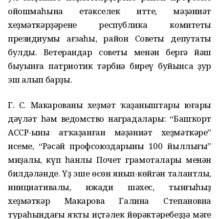
ойошмаһына етәкселек итте, мәҙәниәт
хеҙмәткәрҙәренең республика комитеты
президиумы ағзаһы, район Советы депутаты
булды. Ветерандар советы менән бергә йәш
быуынға патриотик тәрбиә биреү буйынса ҙур
эш алып барҙы.
Г. С. Макарованың хеҙмәт ҡаҙаныштары юғары
дәүләт һәм ведомство наградалары: “Башҡорт
АССР-ының атҡаҙанған мәҙәниәт хеҙмәткәре”
исеме, “Рәсәй профсоюздарының 100 йыллығы”
миҙалы, күп һанлы Почет грамоталары менән
билдәләнде. Үҙ эше өсөн янып-көйгән талантлы,
инициативалы, ижади шәхес, тынғыһыҙ
хеҙмәткәр Макарова Галина Степановна
тураһындағы яҡты иҫтәлек йөрәктәребеҙҙә мәңге