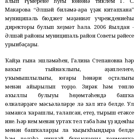
алып ғүмеренең һуңғы көнөнә тиклем Г. С.
Макарова “Әлшәй биләмә-ара үҙәк китапхана”
муниципаль бюджет мәҙәниәт учреждениеһы
директоры булып хеҙмәт һала. 2006 йылдан -
Әлшәй районы муниципаль район Советы рәйесе
урынбаҫары.
Ҡайҙа ғына эшләмәһен, Галина Степановна һәр
ваҡыт тыйнаҡлығы, әҙәплелеге,
уҡымышлылығы, юғары һөнәри оҫталығы
менән айырылып торҙо. Зирәк һәм төплө
аҡыллы булыуы һөҙөмтәһендә башҡа
өлкәләрҙәге мәсьәләләрҙе лә хәл итә белде. Ул
заманса ҡарашлы, талапсан, етеҙ, тырыш етәксе
ине. Һәр кем менән уртаҡ тел таба һәм үҙ идеяһы
менән башҡаларҙы ла ҡыҙыҡһындыра белде
һәм теләһә ниндәй бурыстарҙы тормошҡа