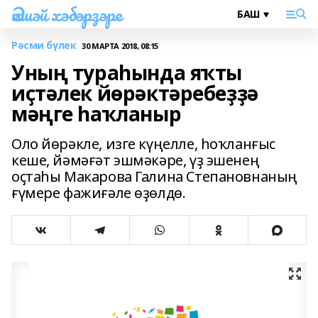
Әлшәй хәбәрҙәре
Рәсми бүлек
30 МАРТА 2018, 08:15
Уның тураһында яҡты
иҫтәлек йөрәктәребеҙҙә
мәңге һаҡланыр
Оло йөрәкле, изге күңелле, һоҡланғыс
кеше, йәмәғәт эшмәкәре, үҙ эшенең
оҫтаһы Макарова Галина Степановнаның
ғүмере фажиғәле өҙөлдө.