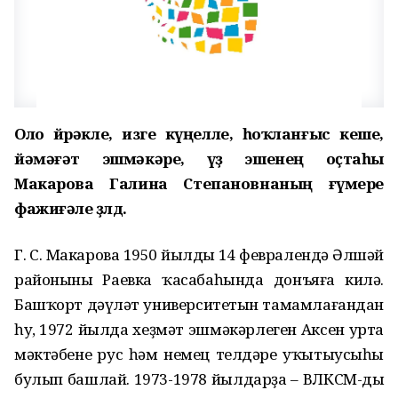
Оло йөрәкле, изге күңелле, һоҡланғыс кеше,
йәмәғәт эшмәкәре, үҙ эшенең оҫтаһы
Макарова Галина Степановнаның ғүмере
фажиғәле өҙөлдө.
Г. С. Макарова 1950 йылдың 14 февралендә Әлшәй
районының Раевка ҡасабаһында донъяға килә.
Башҡорт дәүләт университетын тамамлағандан
һуң, 1972 йылда хеҙмәт эшмәкәрлеген Аксен урта
мәктәбенең рус һәм немец телдәре уҡытыусыһы
булып башлай. 1973-1978 йылдарҙа – ВЛКСМ-дың