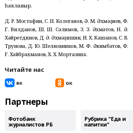
һаҡланыр.
Д. Р. Мостафин, С. Н. Колеганов, Ә. М. Әхмәҙиев, Ф.
Г. Вилданов, Ш. Ш. Сәлимов, З. З. Әхмәтов, Н. Ә.
Хәйретдинов, Д. Ә. Әхмәҙишин, И. Х. Кашапов, С. В.
Трунова, Д. Ю. Шелковников, М. Ф. Әкимбәтов, Ф.
Ғ. Хәйбрахманов, Х. Х. Мортазина.
Читайте нас
Партнеры
Фотобанк
Рубрика "Еда и
журналистов РБ
напитки"