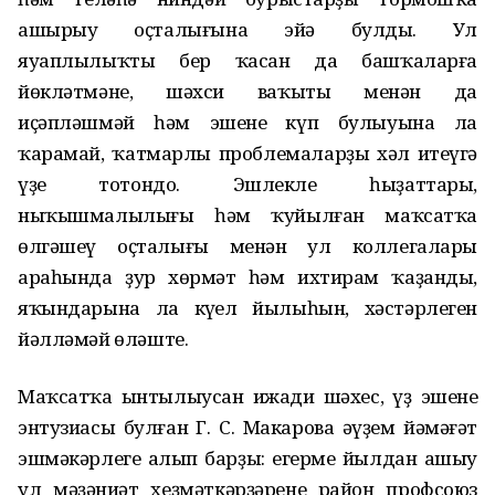
ашырыу оҫталығына эйә булды. Ул
яуаплылыҡты бер ҡасан да башҡаларға
йөкләтмәне, шәхси ваҡыты менән да
иҫәпләшмәй һәм эшенең күп булыуына ла
ҡарамай, ҡатмарлы проблемаларҙы хәл итеүгә
үҙе тотондо. Эшлекле һыҙаттары,
ныҡышмалылығы һәм ҡуйылған маҡсатҡа
өлгәшеү оҫталығы менән ул коллегалары
араһында ҙур хөрмәт һәм ихтирам ҡаҙанды,
яҡындарына ла күңел йылыһын, хәстәрлеген
йәлләмәй өләште.
Маҡсатҡа ынтылыусан ижади шәхес, үҙ эшенең
энтузиасы булған Г. С. Макарова әүҙем йәмәғәт
эшмәкәрлеге алып барҙы: егерме йылдан ашыу
ул мәҙәниәт хеҙмәткәрҙәренең район профсоюз