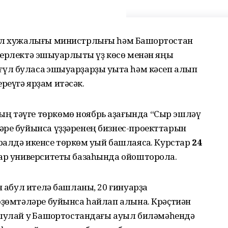
уыл хужалығы министрлығы һәм Башҡортостан
ерлектә эшҡыуарлыҡты үҙ көсө менән яңы
л буласаҡ эшҡыуарҙарҙы уҡыта һәм кәсеп алып
реүгә ярҙам итәсәк.
ң тәүге төркөмө ноябрь аҙағында “Сыр эшләү
әре буйынса үҙҙәренең бизнес-проекттарын
алдә икенсе төркөм уҡый башлаясаҡ. Курстар
24
рар университеты базаһында ойошторола.
 ҡабул ителә башланы, 20 ғинуарҙа
өҙөмтәләре буйынса һайлап алына. Крәҫтиән
шулай уҡ Башҡортостандағы ауыл биләмәһендә