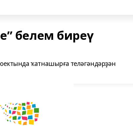
е” белем биреү
проектында ҡатнашырға теләгәндәрҙән