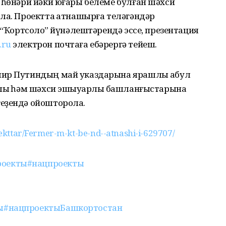
 һөнәри йәки юғары белеме булған шәхси
ла. Проектта ҡатнашырға теләгәндәр
 “Ҡортсолоҡ” йүнәлештәрендә эссе, презентация
.ru
электрон почтаға ебәрергә тейеш.
мир Путиндың май указдарына ярашлы ҡабул
рлыҡ һәм шәхси эшҡыуарлыҡ башланғыстарына
еҙендә ойошторола.
roekttar/Fermer-m-kt-be-nd--atnashi-i-629707/
роекты
#нацпроекты
ы
#нацпроектыБашкортостан