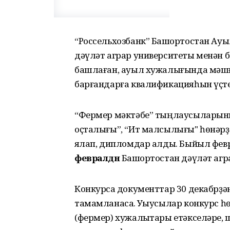
“Россельхозбанк” Башҡортостан А
дәүләт аграр университеты менән б
башлаған, ауыл хужалығында мәшғү
барғандарға квалификацияһын үҫте
“Фермер мәктәбе” тыңлаусыларыны
оҫталығы”, “Ит малсылығы" һөнәрҙ
яҡлап, дипломдар алды. Быйыл февр
февралдән
Башҡортостан дәүләт аг
Конкурсҡа документтар 30 декабрҙән
тамамланасаҡ. Уҡыусылар конкурс һ
(фермер) хужалыҡтары етәкселәре, 