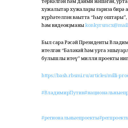
теркәлгән һәм даими йәшәгән, урта
хужалыҡтар хужалары ғариза бирә а
күрһәтелгән ваҡытта “Һыу ҡоштары”,
һәм видеояҙманы
konkyrsmcx@mail
Был сара Рәсәй Президенты Влади
ителгән “Бәләкәй һәм урта эшҡыуа
булышлыҡ итеү” милли проекты ниг
https://bash.rbsmi.ru/articles/milli-p
#ВладимирПутин
#национальныеп
#региональныепроекты
#регпроект