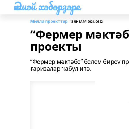
Әлшәй хәбәрҙәре
Милли проекттар
13 ЯНВАРЯ 2021, 06:22
“Фермер мәктәб
проекты
“Фермер мәктәбе” белем биреү 
ғаризалар ҡабул итә.