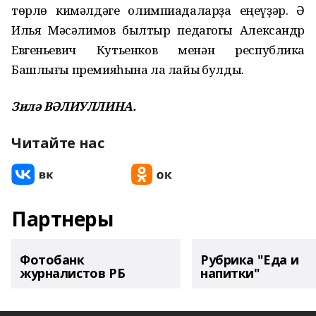
төрлө кимәлдәге олимпиадаларҙа еңеүҙәр. Ә
Илья Мәсәлимов былтыр педагогы Александр
Евгеньевич Кутьенков менән республика
Башлығы премияһына ла лайыҡ булды.
Зилә ВӘЛИУЛЛИНА.
Читайте нас
Партнеры
Фотобанк
Рубрика "Еда и
журналистов РБ
напитки"