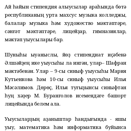
Ай һайын стипендия алыусылар араһында бөтә
республиканың урта махсус музыка колледжы,
балалар музыка һәм художество мәктәптәре,
сәнғәт мәктәптәре, лицейҙар, гимназиялар,
мәктәп уҡыусылары бар.
Шуныһы ҡыуаныслы, йөҙ стипендиат иҫәбенә
Әлшәйҙең ике уҡыусыһы ла ингән, улар– Шафран
мәктәбенән. Улар – 9-сы синыф уҡыусыһы Мария
Кутьенкова һәм 10-сы синыф уҡыусыһы Илья
Мәсәлимов. Дөрөҫ, Илья туғыҙынсы синыфтан
һуң хәҙер М. Буранғолов исемендәге башҡорт
лицейында белем ала.
Уҡыусыларҙың ҡаҙаныштар һандығында - яҡшы
уҡыу, математика һәм информатика буйынса