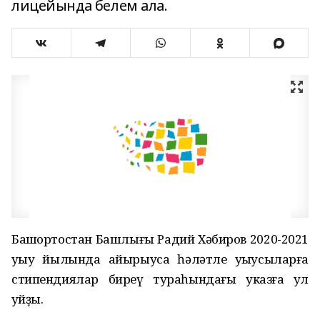
лицейында белем ала.
Башҡортостан Башлығы Радий Хәбиров 2020-2021
уҡыу йылында айырыуса һәләтле уҡыусыларға
стипендиялар биреү тураһындағы указға ҡул
ҡуйҙы.