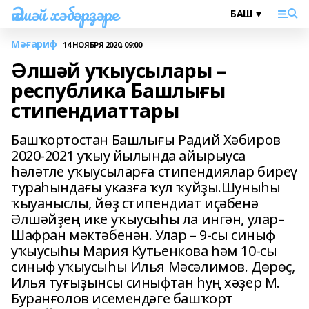
Әлшәй хәбәрҙәре
Мәғариф
14 НОЯБРЯ 2020, 09:00
Әлшәй уҡыусылары –
республика Башлығы
стипендиаттары
Башҡортостан Башлығы Радий Хәбиров
2020-2021 уҡыу йылында айырыуса
һәләтле уҡыусыларға стипендиялар биреү
тураһындағы указға ҡул ҡуйҙы.Шуныһы
ҡыуаныслы, йөҙ стипендиат иҫәбенә
Әлшәйҙең ике уҡыусыһы ла ингән, улар–
Шафран мәктәбенән. Улар – 9-сы синыф
уҡыусыһы Мария Кутьенкова һәм 10-сы
синыф уҡыусыһы Илья Мәсәлимов. Дөрөҫ,
Илья туғыҙынсы синыфтан һуң хәҙер М.
Буранғолов исемендәге башҡорт