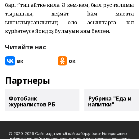
бар...”тип әйтке килә. Ә кем-кем, был рус ғалимы
тырышлыҡ, хеҙмәт һәм маҡсатҡа
ынтылыусанлыҡтың оло асыштарға юл
күрһәтеүсе йондоҙ булыуын аныҡ белгән.
Читайте нас
Партнеры
Фотобанк
Рубрика "Еда и
журналистов РБ
напитки"
© 2020-2026 Сайт издания «Әлшәй хәбәрҙләре» Копирование
информации сайта разрешено только с письменного согласия