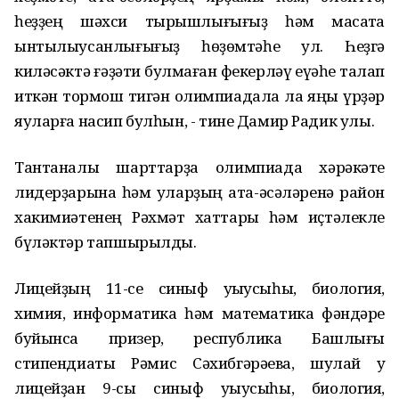
һеҙҙең шәхси тырышлығығыҙ һәм маҡсатҡа
ынтылыусанлығығыҙ һөҙөмтәһе ул. Һеҙгә
киләсәктә ғәҙәти булмаған фекерләү ҡеүәһе талап
иткән тормош тигән олимпиадала ла яңы үрҙәр
яуларға насип булһын, - тине Дамир Радик улы.
Тантаналы шарттарҙа олимпиада хәрәкәте
лидерҙарына һәм уларҙың ата-әсәләренә район
хакимиәтенең Рәхмәт хаттары һәм иҫтәлекле
бүләктәр тапшырылды.
Лицейҙың 11-се синыф уҡыусыһы, биология,
химия, информатика һәм математика фәндәре
буйынса призер, республика Башлығы
стипендиаты Рәмис Сәхибгәрәевҡа, шулай уҡ
лицейҙан 9-сы синыф уҡыусыһы, биология,