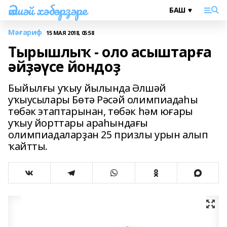
Әлшәй хәбәрҙәре
Мәғариф
15 МАЯ 2018, 05:58
Тырышлыҡ - оло асыштарға
әйҙәүсе йондоҙ
Быйылғы уҡыу йылында Әлшәй
уҡыусылары Бөтә Рәсәй олимпиадаһы
төбәк этаптарынан, төбәк һәм юғары
уҡыу йорттары араһындағы
олимпиадаларҙан 25 призлы урын алып
ҡайтты.