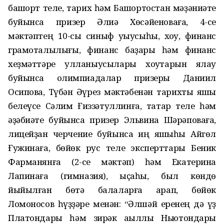
башҡорт теле, тарих һәм Башҡортостан мәҙәниәте
буйынса призер Әлиә Хөсәйеноваға, 4-се
мәктәптең 10-сы синыф уҡыусыһы, хоҡуҡ, финанс
грамоталылығы, финанс баҙары һәм финанс
хеҙмәттәре ҡулланыусылары хоҡуҡтарын яҡлау
буйынса олимпиадалар призеры Даниил
Осиповҡа, Түбән Әүрез мәктәбенән тарихты яҡшы
белеүсе Сәлим Ғиззәтуллинға, татар теле һәм
әҙәбиәте буйынса призер Эльвина Шәрәповаға,
лицейҙан черчение буйынса иң яҡшыһы Айгөл
Ғужинаға, бөйөк рус теле эксперттары Беник
Фарманянға (2-се мәктәп) һәм Екатерина
Лапинаға (гимназия), ҡыҫҡаһы, был көндө
йыйылған бөтә балаларға ҡарап, бөйөк
Ломоносов һүҙҙәре менән: “Әлшәй еренең дә үҙ
Платондары һәм зирәк аҡыллы Ньютондары