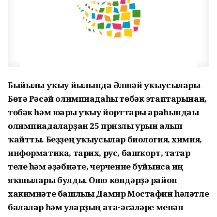
Быйылғы уҡыу йылында Әлшәй уҡыусылары
Бөтә Рәсәй олимпиадаһы төбәк этаптарынан,
төбәк һәм юғары уҡыу йорттары араһындағы
олимпиадаларҙан 25 призлы урын алып
ҡайтты. Беҙҙең уҡыусылар биология, химия,
информатика, тарих, рус, башҡорт, татар
теле һәм әҙәбиәте, черчение буйынса иң
яҡшылары булды. Ошо көндәрҙә район
хакимиәте башлығы Дамир Мостафин һәләтле
балалар һәм уларҙың ата-әсәләре менән