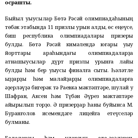
осрашты.
Быйыл уҡыусылар Бөтә Рәсәй олимпиадаһының
төбәк этабында 11 призлы урын алды, өс еңеүсе,
биш республика олимпиадалары призеры
булды. Бөтә Рәсәй кимәлендә юғары уҡыу
йорттары араһындағы олимпиадаларҙа
ҡатнашыусылар дүрт призлы урынға лайыҡ
булды һәм бер уҡыусы финалға сыҡты. Һәләтле
ҡыҙҙарҙы һәм малайҙарҙы олимпиадаларға
әҙерләүҙә бигерәк тә Раевка мәктәптәре, шулай уҡ
Шафран, Аксен һәм Түбән Әүрез мәктәптәре
айырылып торҙо. Ә призерҙар һаны буйынса М.
Буранғолов исемендәге лицейға етеүселәр
булманы.
Балаларҙы һәм уларҙың ата-әсәләрен,