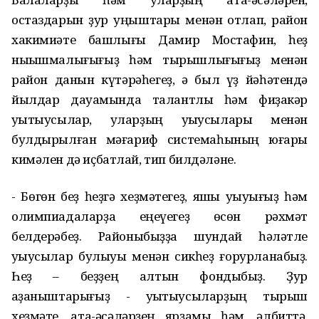
остаздарын ҙур уңыштары менән ҡотлап, район
хакимиәте башлығы Дамир Мостафин, һеҙ
ныҡышмалығығыҙ һәм тырышлығығыҙ менән
район данын күтәрәһегеҙ, ә был үҙ йәһәтендә
йылдар дауамында талантлы һәм фиҙакәр
уҡытыусылар, уларҙың уҡыусылары менән
булдырылған мәғариф системаһының юғары
кимәлен дә иҫбатлай, тип билдәләне.
- Бөгөн беҙ һеҙгә хеҙмәтегеҙ, яҡшы уҡыуығыҙ һәм
олимпиадаларҙа еңеүегеҙ өсөн рәхмәт
белдерәбеҙ. Районыбыҙҙа шундай һәләтле
уҡыусылар булыуы менән сикһеҙ ғорурланабыҙ.
Һеҙ – беҙҙең алтын фондыбыҙ. Ҙур
ҡаҙаныштарығыҙ - уҡытыусыларҙың тырыш
хеҙмәте, ата-әсәләрҙең ярҙамы һәм, әлбиттә,