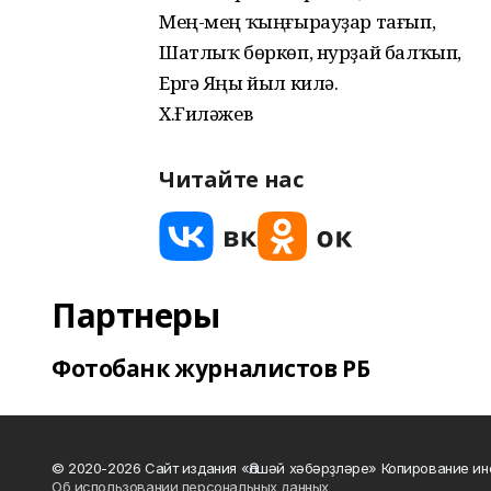
Мең-мең ҡыңғырауҙар тағып,
Шатлыҡ бөркөп, нурҙай балҡып,
Ергә Яңы йыл килә.
Х.Ғиләжев
Читайте нас
Партнеры
Фотобанк журналистов РБ
© 2020-2026 Сайт издания «Әлшәй хәбәрҙләре» Копирование ин
Об использовании персональных данных