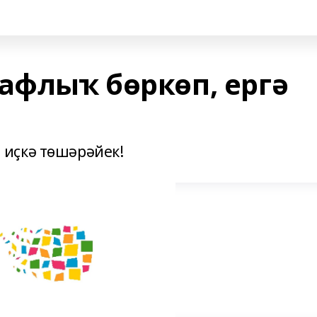
афлыҡ бөркөп, ергә
иҫкә төшәрәйек!