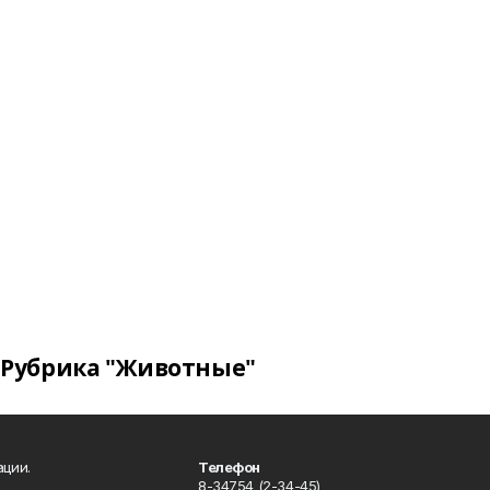
Рубрика "Животные"
ации.
Телефон
8-34754 (2-34-45)