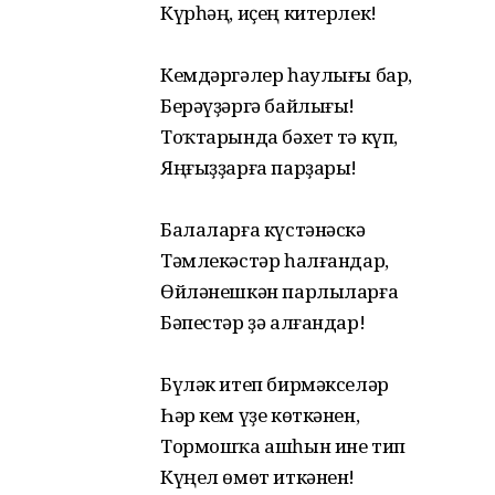
Күрһәң, иҫең китерлек!
Кемдәргәлер һаулығы бар,
Берәүҙәргә байлығы!
Тоҡтарында бәхет тә күп,
Яңғыҙҙарға парҙары!
Балаларға күстәнәскә
Тәмлекәстәр һалғандар,
Өйләнешкән парлыларға
Бәпестәр ҙә алғандар!
Бүләк итеп бирмәкселәр
Һәр кем үҙе көткәнен,
Тормошҡа ашһын ине тип
Күңел өмөт иткәнен!