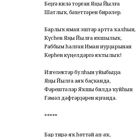
Беҙгә килә торған Яңы Йылға
Шатлыҡ, бәхеттәрен бирәлер.
Барлыҡ яман эштәр артта ҡалһын,
Күсһен Яңы Йылға яҡшылыҡ,
Раббым һалған Иман нурҙарынан
Керһен күңелдәргә яҡтылыҡ!
Изгелектәр булһын уйыбыҙҙа
Яңы Йылға аяҡ баҫҡанда,
Фәрештәләр Яҡшы билдә ҡуйһын
Ғәмәл дәфтәрҙәрен яҙғанда.
*****
Бар тирә-яҡ һөттәй ап-аҡ,