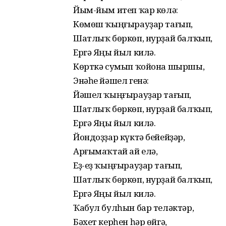
Йым-йым итеп ҡар көлә:
Көмөш ҡыңғырауҙар тағып,
Шатлыҡ бөркөп, нурҙай балҡып,
Ергә Яңы йыл килә.
Көрткә сумып ҡойона шыршы,
Энәһе йәшел генә:
Йәшел ҡыңғырауҙар тағып,
Шатлыҡ бөркөп, нурҙай балҡып,
Ергә Яңы йыл килә.
Йондоҙҙар күктә бейейҙәр,
Арғымаҡтай ай елә,
Еҙ-еҙ ҡыңғырауҙар тағып,
Шатлыҡ бөркөп, нурҙай балҡып,
Ергә Яңы йыл килә.
Ҡабул булһын бар теләктәр,
Бәхет керһен һәр өйгә,