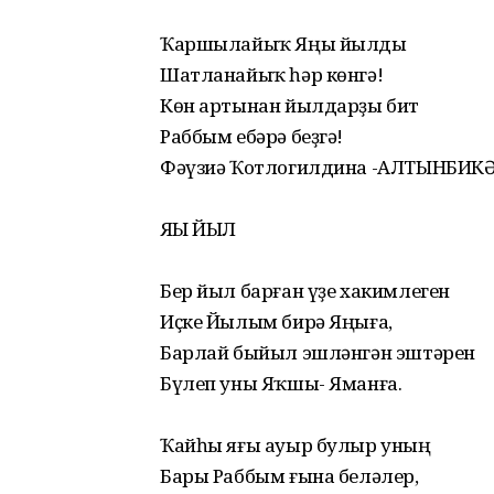
Ҡаршылайыҡ Яңы йылды
Шатланайыҡ һәр көнгә!
Көн артынан йылдарҙы бит
Раббым ебәрә беҙгә!
Фәүзиә Ҡотлогилдина -АЛТЫНБИК
ЯҢЫ ЙЫЛ
Бер йыл барған үҙе хакимлеген
Иҫке Йылым бирә Яңыға,
Барлай быйыл эшләнгән эштәрен
Бүлеп уны Яҡшы- Яманға.
Ҡайһы яғы ауыр булыр уның
Бары Раббым ғына беләлер,