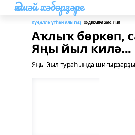
Әлшәй хәбәрҙәре
Күңелле үтһен ялығыҙ
30 ДЕКАБРЯ 2020, 11:15
Аҡлыҡ бөркөп, с
Яңы йыл килә...
Яңы йыл тураһында шиғырҙарҙы 