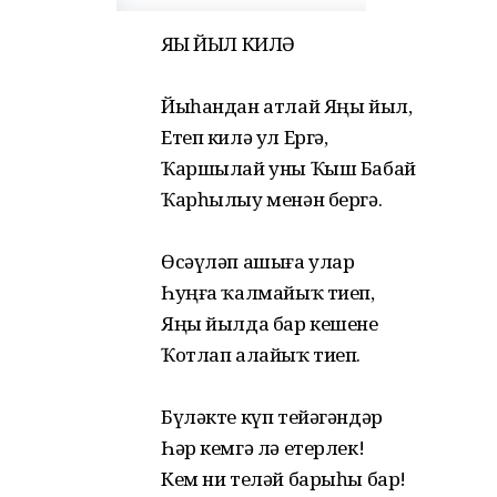
ЯҢЫ ЙЫЛ КИЛӘ
Йыһандан атлай Яңы йыл,
Етеп килә ул Ергә,
Ҡаршылай уны Ҡыш Бабай
Ҡарһылыу менән бергә.
Өсәүләп ашыға улар
Һуңға ҡалмайыҡ тиеп,
Яңы йылда бар кешене
Ҡотлап алайыҡ тиеп.
Бүләкте күп тейәгәндәр
Һәр кемгә лә етерлек!
Кем ни теләй барыһы бар!