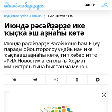
Әлшәй хәбәрҙәре
Күңелле үтһен ялығыҙ
4 ИЮНЯ 2020, 17:30
Июндә рәсәйҙәрҙе ике
ҡыҫҡа эш аҙнаһы көтә
Июндә рәсәйҙәрҙе Рәсәй көнө һәм Еңеү
парады ойошторолоу уңайынан ике
ҡыҫҡа эш аҙнаһы көтә, тип хәбәр итте
«РИА Новости» агентлығы Хеҙмәт
министрлығына һылтанма менән.