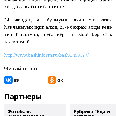
көндә буласағын иғлан итте.
24 июндең ял булыуын, ләкин эш хаҡы
һаҡланыуын иҫәпкә алып, 23-ө байрам алды көнө
тип һаналмай, шуға күрә эш көнө бер сәғәткә
ҡыҫҡармай.
http://www.bashinform.ru/bash/1458327/
Читайте нас
Партнеры
Фотобанк
Рубрика "Еда и