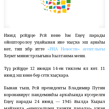
Июндә рәсәйҙәрҙе Рәсәй көнө һәм Еңеү парады
ойошторолоу уңайынан ике ҡыҫҡа эш аҙнаһы
көтә, тип хәбәр итте
«РИА Новости» агентлығы
Хеҙмәт министрлығына һылтанма менән.
Тәүҙә рәсәйҙәрҙе 12 июндән 14-енә тиклем ял көтә. 11
июндә эш көнө бер сәғәткә ҡыҫҡара.
Бынан тыш, Рәсәй президенты Владимир Путин
коронавирус пандемияһы арҡаһында күсерелгән
Еңеү парады 24 июндә — 1945 йылда Ҡыҙыл
майҙанда «еңеүселәрҙең тарихи парады» уҙған