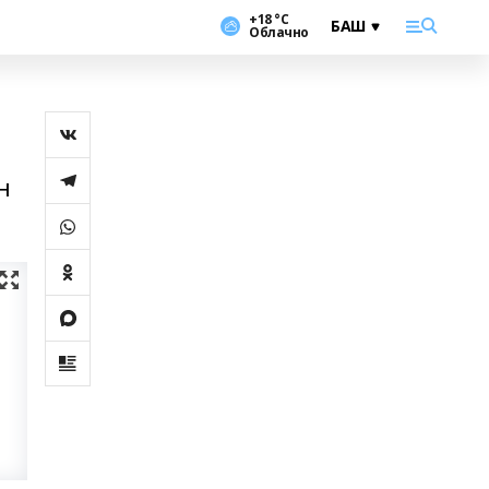
+18 °С
Облачно
н