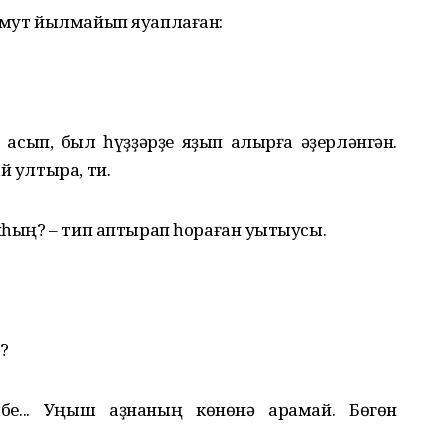
а мут йылмайып яуаплаған:
 асып, был һүҙҙәрҙе яҙып алырға әҙерләнгән.
й ултыра, ти.
йһың? – тип аптырап һораған уҡытыусы.
?
бе... Уңыш аҙнаның көнөнә ҡарамай. Бөгөн