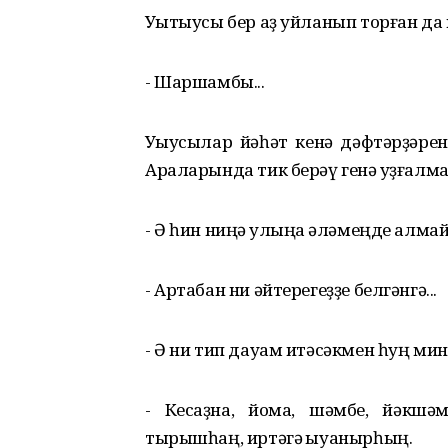
Уҡытыусы бер аҙ уйланып торған д
- Шаршамбы...
Уҡыусылар йәһәт кенә дәфтәрҙәрен
Араларында тик берәү генә ҡуҙғалма
- Ә һин ниңә ҡулыңа ҡәләмеңде алма
- Артабан ни әйтерегеҙҙе белгәнгә...
- Ә ни тип дауам итәсәкмен һуң мин
- Кесаҙна, йома, шәмбе, йәкшәм
тырышһаң, иртәгә ҡыуанырһың.