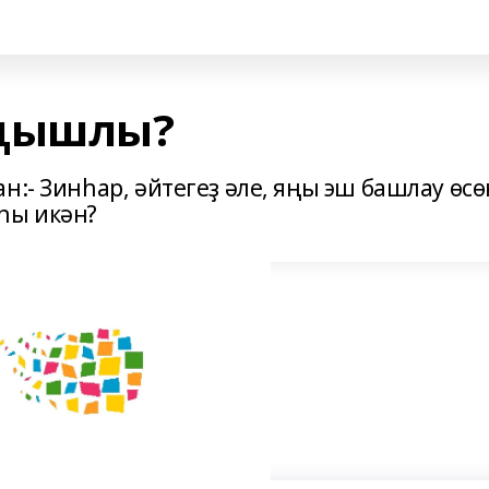
уңышлы?
н:- Зинһар, әйтегеҙ әле, яңы эш башлау өсө
һы икән?