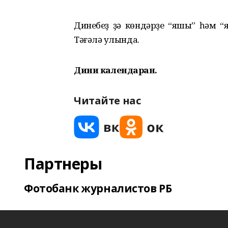
Динебеҙ ҙә көндәрҙе “яҡшы” һәм 
Тәғәлә ҡулында.
Дини календарҙан.
Читайте нас
Партнеры
Фотобанк журналистов РБ