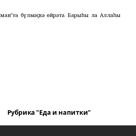
“яман”ға бүлмәҫкә өйрәтә. Барыһы ла Аллаһы
Рубрика "Еда и напитки"