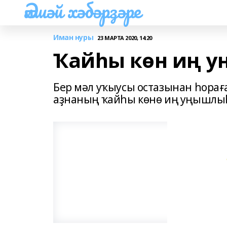
Әлшәй хәбәрҙәре
Иман нуры
23 МАРТА 2020, 14:20
Ҡайһы көн иң 
Бер мәл уҡыусы остазынан һораға
аҙнаның ҡайһы көнө иң уңышлы