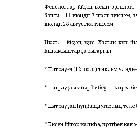
Фенологтар йәйҙең ысын оҙонлоғо 76
башы – 11 июндән 7 июлгә тиклем, ту
июлдән 28 августҡа тиклем.
Июль – йәйҙең үҙәге. Халыҡ күп йы
һынамыштар ҙа сығарған.
* Питрауға (12 июлгә) тиклем үләндең
* Питрауҙа ямғыр һибеүе – ҡырҙа бес
* Питрауҙан һуң һандуғастың теле бөт
* Кисен йәйғор ҡалҡһа, иртәгәһенә көн