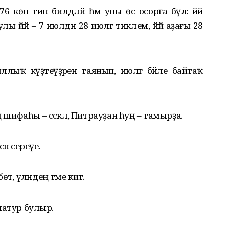
 көн тип билдәләй һәм уны өс осорға бүлә: йәй
лы йәй – 7 июлдән 28 июлгә тиклем, йәй аҙағы 28
ллыҡ күҙәтеүҙәренә таянып, июлгә бәйле байтаҡ
 шифаһы – сәскәлә, Питрауҙан һуң – тамырҙа.
ән сереүе.
ә, үләндең тәме китә.
 матур булыр.