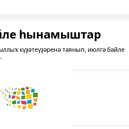
йле һынамыштар
йыллыҡ күҙәтеүҙәренә таянып, июлгә бәйле
.