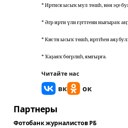
* Иртәнсәк ысыҡ мул төшһә, көн эҫе б
* Әгәр иртән үлән ғәҙәттәгенән нығыраҡ 
* Кистән ысыҡ төшһә, иртәгәһенә аяҙ бу
* Ҡаҙаяҡ бөгәрләнһә, ямғырға.
Читайте нас
Партнеры
Фотобанк журналистов РБ