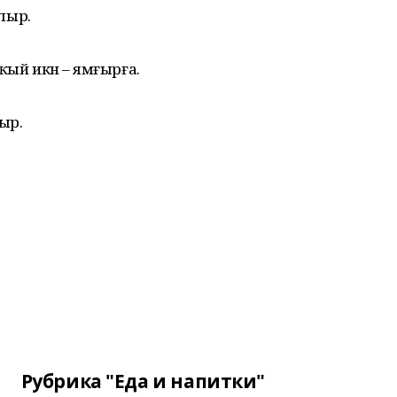
улыр.
аңҡый икән – ямғырға.
лыр.
Рубрика "Еда и напитки"