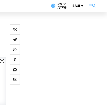
+22 °С
Дождь