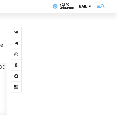
+22 °С
Облачно
де