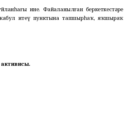
анһағыҙ ине. Файҙаланылған беркеткестәрҙе
ҡабул итеү пунктына тапшырһаҡ, яҡшыраҡ
 активисы.