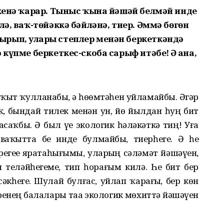
 кенә ҡарар. Тыныс ҡына йәшәй белмәй инде
лә, ваҡ-төйәккә бәйләнә, тиер. Әммә бөгөн
рып, уларҙы степлер менән беркеткәндә
күпме беркеткес-скоба сарыф итәбеҙ! Ә аҙна,
аҡыт ҡулланабыҙ, ә һөҙөмтәһен уйламайбыҙ.
Әгәр
, бындай тиҙлек менән ун, йөҙ йылдан һуң бит
саҡбыҙ. Ә был үҙе экологик һәләкәткә тиң! Уға
ваҡытта беҙ инде булмайбыҙ, тиерһегеҙ. Ә һеҙ
әрегеҙҙе яратаһығыҙмы, уларҙың сәләмәт йәшәүен,
еләйһегеҙме, тип һорағым килә. Һеҙ бит бер
әкһегеҙ. Шулай булғас, уйлап ҡарағыҙ, бер көн
 үҙҙәренең балалары таҙа экологик мөхиттә йәшәүен