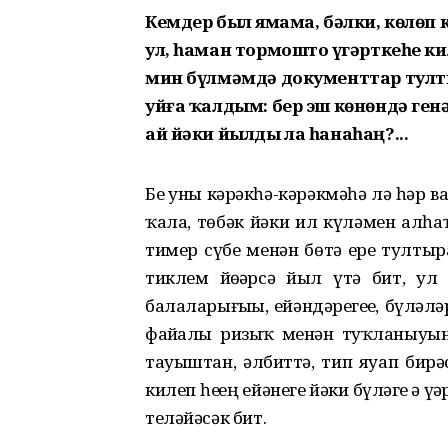
Кемдер был яҙмама, бәлки, көлөп
ул, һаман тормошто үҙгәрткеһе ки
мин бүлмәмдә документтар тулты
уйға ҡалдым: бер эш көнөндә генә 
ай йәки йылды ла һанаһаң?...
Беҙ уны кәрәкһә-кәрәкмәһә лә һәр в
ҡала, төбәк йәки ил күләмен алһаҡ
тимер сүбе менән бөтә ерҙе тултыра
тиклем йөҙҙәрсә йыл үтә бит, ул 
балаларығыҙҙы, ейәндәрегеҙҙе, бүләл
файҙалы ризыҡ менән туҡланыуын т
тауыштан, әлбиттә, тип яуап бирәс
килеп һеҙҙең ейәнегеҙ йәки бүләгеҙ ҙә
теләйәсәк бит.