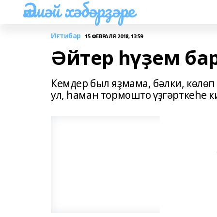
Әлшәй хәбәрҙәре
Иғтибар
15 ФЕВРАЛЯ 2018, 13:59
Әйтер һүҙем ба
Кемдер был яҙмама, бәлки, көлө
ул, һаман тормошто үҙгәрткеһе ки