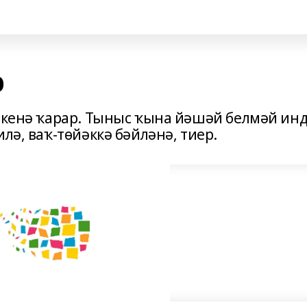
р
п кенә ҡарар. Тыныс ҡына йәшәй белмәй ин
лә, ваҡ-төйәккә бәйләнә, тиер.