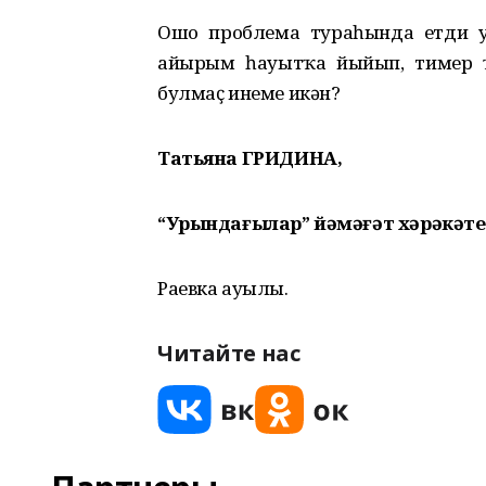
Ошо проблема тураһында етди уйл
айырым һауытҡа йыйып, тимер 
булмаҫ инеме икән?
Татьяна ГРИДИНА,
“Урындағылар” йәмәғәт хәрәкәте
Раевка ауылы.
Читайте нас