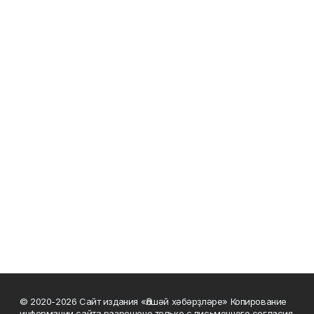
© 2020-2026 Сайт издания «Әлшәй хәбәрҙләре» Копирование
информации сайта разрешено только с письменного согласия