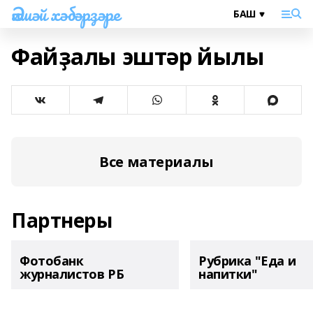
Әлшәй хәбәрҙәре
Файҙалы эштәр йылы
Все материалы
Партнеры
Фотобанк
Рубрика "Еда и
журналистов РБ
напитки"