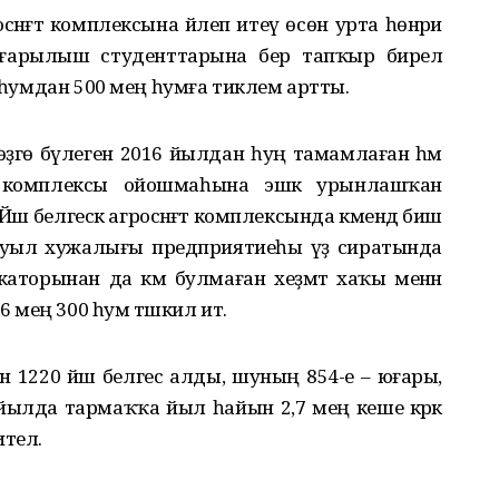
әнәғәт комплексына йәлеп итеү өсөн урта һөнәри
ғарылыш студенттарына бер тапҡыр бирелә
ң һумдан 500 мең һумға тиклем артты.
өҙгө бүлеген 2016 йылдан һуң тамамлаған һәм
т комплексы ойошмаһына эшкә урынлашҡан
 белгескә агросәнәғәт комплексында кәмендә биш
. Ауыл хужалығы предприятиеһы үҙ сиратында
каторынан да кәм булмаған хеҙмәт хаҡы менән
6 мең 300 һум тәшкил итә.
н 1220 йәш белгес алды, шуның 854-е – юғары,
9 йылда тармаҡҡа йыл һайын 2,7 мең кеше кәрәк
телә.