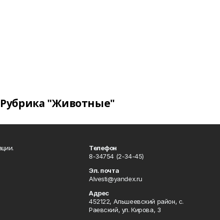
Рубрика "Животные"
ации.
Телефон
8-34754 (2-34-45)
Эл. почта
Alvesti@yandex.ru
Адрес
452122, Альшеевский район, с.
Раевский, ул. Кирова, 3