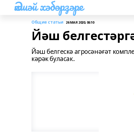
Әлшәй хәбәрҙәре
Общие статьи
26 МАЯ 2020, 06:10
Йәш белгестәргә
Йәш белгескә агросәнәғәт компл
кәрәк буласак.