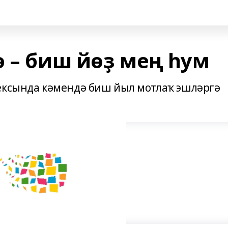
 – биш йөҙ мең һум
ексында кәмендә биш йыл мотлаҡ эшләргә