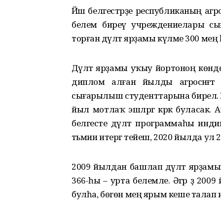
Йәш белгестәрҙе республиканың агрос
белем биреү учреждениелары сы
торған дәүләт ярҙамы күләме 300 ме
Дәүләт ярҙамы уҡыу йортоноң көнд
диплом алған йылды агросәнәғә
сығарылыш студенттарына бирелә. Йәш
йыл мотлаҡ эшләргә кәрәк буласак
белгесте дәүләт программаһы инди
тәьмин итергә тейеш, 2020 йылда ул 2
2009 йылдан башлап дәүләт ярҙамы
366-һы – урта белемле. Әгәр ҙә 200
булһа, бөгөн мең ярым кеше талап и