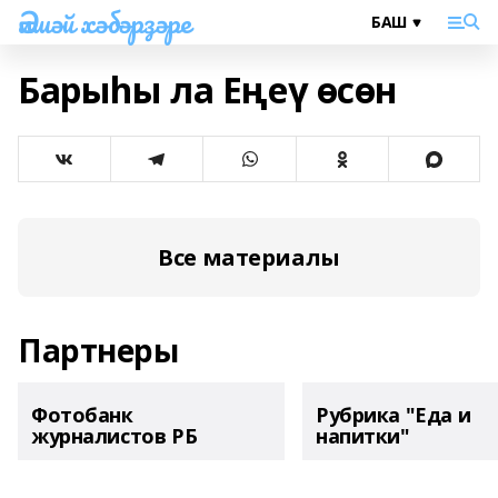
Әлшәй хәбәрҙәре
Барыһы ла Еңеү өсөн
Все материалы
Партнеры
Фотобанк
Рубрика "Еда и
журналистов РБ
напитки"