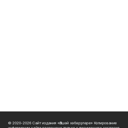
© 2020-2026 Сайт издания «Әлшәй хәбәрҙләре» Копирование
информации сайта разрешено только с письменного согласия