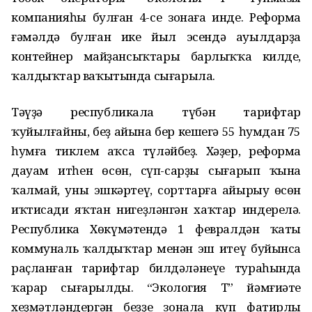
компанияһы булған 4-се зонаға инде. Реформа
ғәмәлдә булған ике йыл эсендә ауылдарҙа
контейнер майҙансыҡтары барлыҡҡа килде,
ҡалдыҡтар ваҡытында сығарыла.
Тәүҙә республикала түбән тарифтар
ҡуйылғайны, беҙ айына бер кешегә 55 һумдан 75
һумға тиклем аҡса түләйбеҙ. Хәҙер, реформа
дауам итһен өсөн, сүп-сарҙы сығарып ҡына
ҡалмай, уны эшкәртеү, сорттарға айырыу өсөн
иҡтисади яҡтан нигеҙләнгән хаҡтар индерелә.
Республика Хөкүмәтендә 1 февралдән ҡаты
коммуналь ҡалдыҡтар менән эш итеү буйынса
раҫланған тарифтар билдәләнеүе тураһында
ҡарар сығарылды. “Экология Т” йәмғиәте
хеҙмәтләндергән беҙҙең зонала күп фатирлы