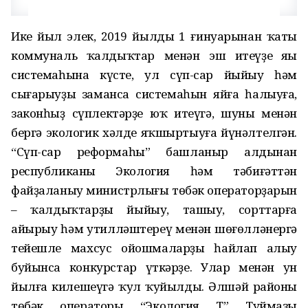
Ике йыл элек, 2019 йылдың 1 ғинуарынан ҡаты
коммуналь ҡалдыҡтар менән эш итеүҙең яңы
системаһына күсте, ул сүп-сар йыйыу һәм
сығарыуҙың заманса системаһын яйға һалыуға,
законһыҙ сүплектәрҙе юҡ итеүгә, шуның менән
бергә экологик хәлде яҡшыртыуға йүнәлтелгән.
“Сүп-сар реформаһы” башланыр алдынан
республиканың Экология һәм тәбиғәттән
файҙаланыу министрлығы төбәк операторҙарын
– ҡалдыҡтарҙы йыйыу, ташыу, сорттарға
айырыу һәм утилләштереү менән шөғөлләнергә
тейешле махсус ойошмаларҙы һайлап алыу
буйынса конкурстар үткәрҙе. Улар менән ун
йылға килешеүгә ҡул ҡуйылды. Әлшәй районы
төбәк операторы “Экология Т” Туймазы