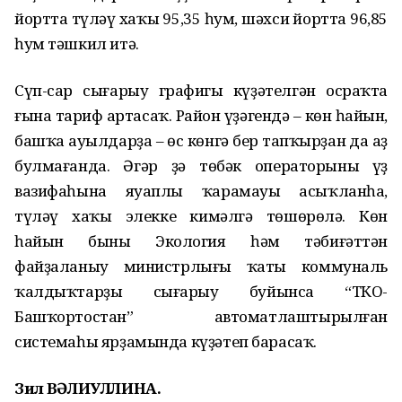
йортта түләү хаҡы 95,35 һум, шәхси йортта 96,85
һум тәшкил итә.
Сүп-сар сығарыу графигы күҙәтелгән осраҡта
ғына тариф артасаҡ. Район үҙәгендә – көн һайын,
башҡа ауылдарҙа – өс көнгә бер тапҡырҙан да аҙ
булмағанда. Әгәр ҙә төбәк операторының үҙ
вазифаһына яуаплы ҡарамауы асыҡланһа,
түләү хаҡы элекке кимәлгә төшөрөлә. Көн
һайын быны Экология һәм тәбиғәттән
файҙаланыу министрлығы ҡаты коммуналь
ҡалдыҡтарҙы сығарыу буйынса “ТКО-
Башҡортостан” автоматлаштырылған
системаһы ярҙамында күҙәтеп барасаҡ.
Зилә ВӘЛИУЛЛИНА.