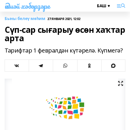
Әлшәй хәбәрҙәре
Быны белеү мөһим
27 ЯНВАРЯ 2021, 12:02
Сүп-сар сығарыу өсөн хаҡтар
арта
Тарифтар 1 февралдән күтәрелә. Күпмегә?