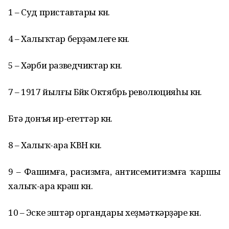
1 – Суд приставтары көнө.
4 – Халыҡтар берҙәмлеге көнө.
5 – Хәрби разведчиктар көнө.
7 – 1917 йылғы Бөйөк Октябрь революцияһы көнө.
Бөтә донъя ир-егеттәр көнө.
8 – Халыҡ-ара КВН көнө.
9 – Фашимға, расизмға, антисемитизмға ҡаршы
халыҡ-ара көрәш көнө.
10 – Эске эштәр органдары хеҙмәткәрҙәре көнө.