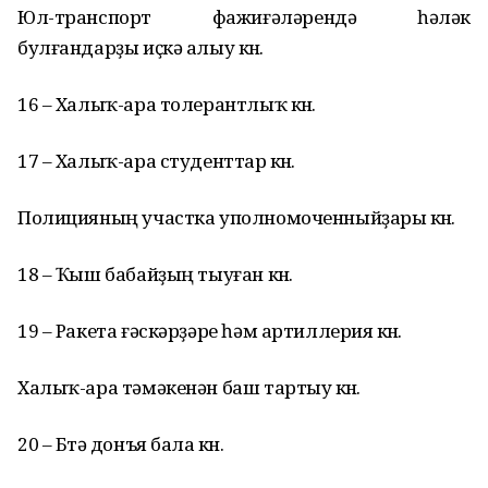
Юл-транспорт фажиғәләрендә һәләк
булғандарҙы иҫкә алыу көнө.
16 – Халыҡ-ара толерантлыҡ көнө.
17 – Халыҡ-ара студенттар көнө.
Полицияның участка уполномоченныйҙары көнө.
18 – Ҡыш бабайҙың тыуған көнө.
19 – Ракета ғәскәрҙәре һәм артиллерия көнө.
Халыҡ-ара тәмәкенән баш тартыу көнө.
20 – Бөтә донъя бала көнө.