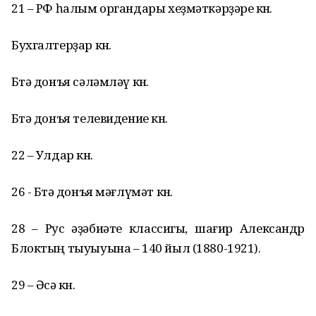
21 – РФ һалым органдары хеҙмәткәрҙәре көнө.
Бухгалтерҙар көнө.
Бөтә донъя сәләмләү көнө.
Бөтә донъя телевидение көнө.
22 – Улдар көнө.
26 - Бөтә донъя мәғлүмәт көнө.
28 – Рус әҙәбиәте классигы, шағир Александр
Блоктың тыуыуына – 140 йыл (1880-1921).
29 – Әсә көнө.