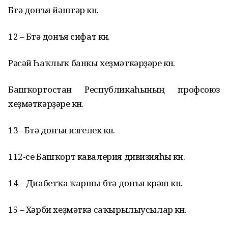
Бөтә донъя йәштәр көнө.
12 – Бөтә донъя сифат көнө.
Рәсәй Һаҡлыҡ банкы хеҙмәткәрҙәре көнө.
Башҡортостан Республикаһының профсоюз
хеҙмәткәрҙәре көнө.
13 - Бөтә донъя изгелек көнө.
112-се Башҡорт кавалерия дивизияһы көнө.
14 – Диабетҡа ҡаршы бөтә донъя көрәш көнө.
15 – Хәрби хеҙмәткә саҡырылыусылар көнө.