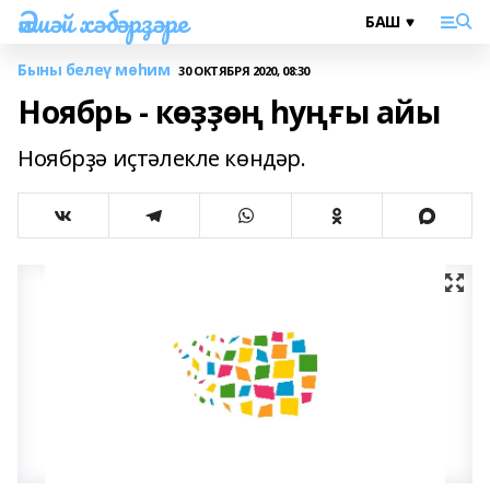
Әлшәй хәбәрҙәре
Быны белеү мөһим
30 ОКТЯБРЯ 2020, 08:30
Ноябрь - көҙҙөң һуңғы айы
Ноябрҙә иҫтәлекле көндәр.