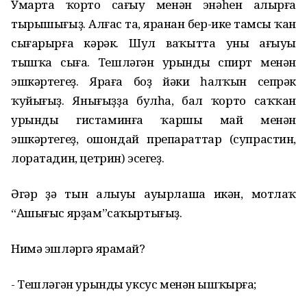
Умарта ҡорто сағыу менән энәһен алырға
тырышығыҙ. Алғас та, яранан бер-ике тамсы ҡан
сығарырға кәрәк. Шул ваҡытта уның ағыуы
тышҡа сыға. Тешләгән урынды спирт менән
эшкәртегеҙ. Яраға боҙ йәки һалҡын сепрәк
ҡуйығыҙ. Янығыҙҙа булһа, бал ҡорто саҡҡан
урынды гистаминға ҡаршы май менән
эшкәртегеҙ, ошондай препараттар (супрастин,
лоратадин, цетрин) эсегеҙ.
Әгәр ҙә тын алыуы ауырлаша икән, мотлаҡ
“Ашығыс ярҙам”саҡыртығыҙ.
Нимә эшләргә ярамай?
- Тешләгән урынды уксус менән ышҡырға;