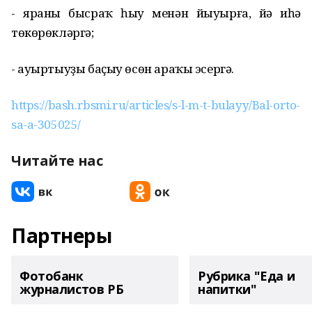
- яраны бысраҡ һыу менән йыуырға, йә иһә
төкөрөкләргә;
- ауыртыуҙы баҫыу өсөн араҡы эсергә.
https://bash.rbsmi.ru/articles/s-l-m-t-bulayy/Bal-orto-
sa-a-305025/
Читайте нас
Партнеры
Фотобанк
Рубрика "Еда и
журналистов РБ
напитки"