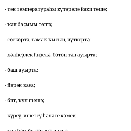
- тән температураһы күтәрелә йәки төшә;
- ҡан баҫымы төшә;
- сөскөртә, тамаҡ ҡысый, йүткертә;
- хәлһеҙлек һиҙелә, бөтөн тән ауырта;
- баш ауырта;
- йөрәк ҡаға;
- бит, ҡул шешә;
- күреү, ишетеү һәләте кәмей;
- тел һәм йотҡолоҡ шешә;