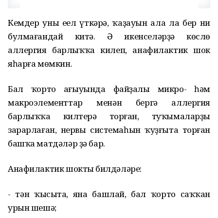
Кемдер уны еңел үткәрә, ҡаҙауын ала ла бер ни
булмағандай китә. Ә икенселәрҙә көслө
аллергия барлыҡҡа килеп, анафилактик шок
яһарға мөмкин.
Бал ҡорто ағыуында файҙалы микро- һәм
макроэлементтар менән бергә аллергия
барлыҡҡа килтерә торған, туҡымаларҙы
зарарлаған, нервы системаһын ҡуҙғыта торған
башҡа матдәләр ҙә бар.
Анафилактик шоктың билдәләре:
- тән ҡысыта, яна башлай, бал ҡорто саҡҡан
урын шешә;