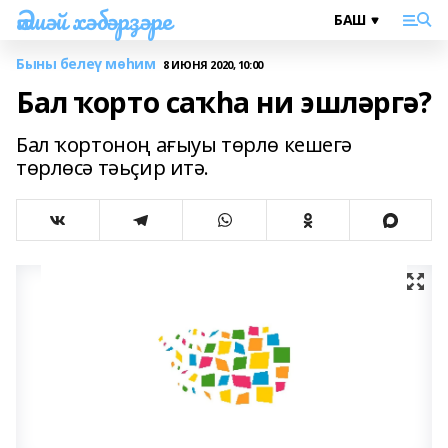
Әлшәй хәбәрҙәре
Быны белеү мөһим
8 ИЮНЯ 2020, 10:00
Бал ҡорто саҡһа ни эшләргә?
Бал ҡортоноң ағыуы төрлө кешегә
төрлөсә тәьҫир итә.