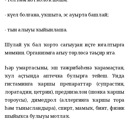
- күңел болғана, уҡшыта, эс ауырта башлай;
- тын алыуы ҡыйынлаша.
Шулай уҡ бал ҡорто сағыуҙан иҫте юғалтырға
мөмкин. Организмға ағыу төрлөсә тәьҫир итә.
Һәр умартасының, эш тәжрибәһенә ҡарамаҫтан,
ҡул аҫтында аптечка булырға тейеш. Унда
гистаминға ҡаршы препараттар (супрастин,
лоратадин, цетрин), преднизалон (шокка ҡаршы
тороусы), димедрол (аллергияға ҡаршы тора
һәм тынысландыра), спирт, мамыҡ, бинт, физик
шыйыҡса булыуы мотлаҡ.