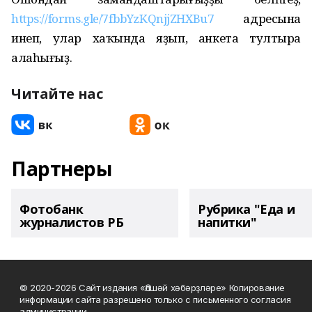
https://forms.gle/7fbbYzKQnjjZHXBu7
адресына
инеп, улар хаҡында яҙып, анкета тултыра
алаһығыҙ.
Читайте нас
Партнеры
Фотобанк
Рубрика "Еда и
журналистов РБ
напитки"
© 2020-2026 Сайт издания «Әлшәй хәбәрҙләре» Копирование
информации сайта разрешено только с письменного согласия
администрации.