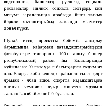
видеоролик, баннерҙар рәүешендә социаль
рекламалар эшләнәсәк, социаль селтәрҙәрҙә, киң
мәғлүмәт сараларында арабыҙҙа йәшәгән ҡыйыу
йөрәкле яҡташтарыбыҙ хаҡында мәғлүмәттәр
донъя күрәсәк.
Шулай итеп, проектты бойомға ашырыу
барышында ҡаһарман ватандаштарыбыҙҙың
фотоһүрәттәре төшөрөлгән 100-ән ашыу баннер
республиканың район һәм ҡалаларында
ҡуйыласаҡ. Халыҡ үҙе лә батырҙарын тәҡдим итә
ала. Уларҙы хәрби кешеләр араһынан ғына эҙләргә
ярамай - ябай эшсе, спортта ҡаҙаныштарға
өлгәшкән чемпион, ауыр минутта ярҙамға
ташланған ябай кеше һ.б. була ала.
Ошондай замандаштарығыҙҙы белһәгеҙ,