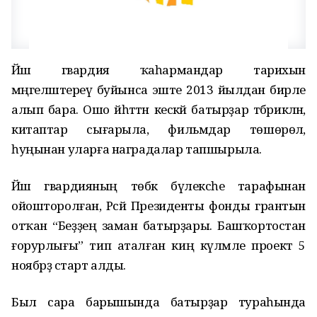
Йәш гвардия ҡаһармандар тарихын
мәңгеләштереү буйынса эште 2013 йылдан бирле
алып бара. Ошо йәһәттән кескәй батырҙар тәбрикләнә,
китаптар сығарыла, фильмдар төшөрөлә,
һуңынан уларға наградалар тапшырыла.
Йәш гвардияның төбәк бүлексәһе тарафынан
ойошторолған, Рәсәй Президенты фонды грантын
отҡан “Беҙҙең заман батырҙары. Башҡортостан
ғорурлығы” тип аталған киң күләмле проект 5
ноябрҙә старт алды.
Был сара барышында батырҙар тураһында