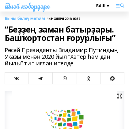
Әлшәй хәбәрҙәре
Быны белеү мөһим
14 НОЯБРЯ 2019, 09:37
“Беҙҙең заман батырҙары.
Башҡортостан ғорурлығы”
Рәсәй Президенты Владимир Путиндың
Указы менән 2020 йыл “Хәтер һәм дан
йылы” тип иғлан ителде.