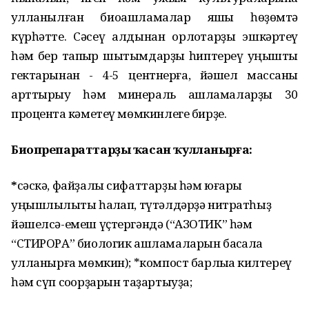
ҡулланылған биоашламалар яҡшы һөҙөмтә
күрһәтте. Сәсеү алдынан орлоҡтарҙы эшкәртеү
һәм бер тапҡыр шытымдарҙы һиптереү уңышты
гектарынан - 4-5 центнерға, йәшел массаны
арттырыу һәм минераль ашламаларҙы 30
процентҡа кәметеү мөмкинлеге бирҙе.
Биопрепараттарҙы ҡасан ҡулланырға:
*
сәскә, файҙалы сифаттарҙы һәм юғары
уңышлылыҡты һаҡлап, түтәлдәрҙә нитратһыҙ
йәшелсә-емеш үҫтергәндә (“АЗОТИК” һәм
“СТИРОРА” биологик ашламаларын баҡсала
ҡулланырға мөмкин); *компост барлыҡҡа килтереү
һәм сүп соҡорҙарын таҙартыуҙа;