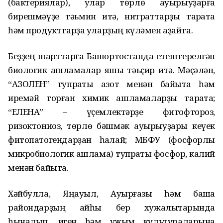
(бактериялар), улар төрлө ауырыуҙарға
бирешмәүҙе тәьмин итә, нитраттарҙы тарҡата
һәм продукттарҙа уларҙың күләмен аҙайта.
Беҙҙең шарттарға Башҡортостанда етештерелгән
биологик ашламалар яҡшы тәьҫир итә. Мәҫәлән,
“АЗОЛЕН” тупраҡты азот менән байыта һәм
иремәй торған химик ашламаларҙы тарҡата;
“ЕЛЕНА” – үҫемлектәрҙе фитофтороз,
ризоктониоз, төрлө бәшмәк ауырыуҙары кеүек
фитопатогендарҙан һаҡлай; МБФУ (фосфорлы
микробиологик ашлама) тупраҡты фосфор, калий
менән байыта.
Хәйбулла, Яңауыл, Ауырғазы һәм башҡа
райондарҙың ҡайһы бер хужалыҡтарында
һыналып, иген һәм ужым культураларына