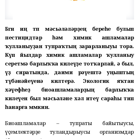
Бөгөн иң төп мәсьәләләрҙең береһе булып
пестицидтар һәм химик ашламалар
ҡулланыуҙан тупраҡтың зарарланыуы тора.
Күп йылдар химик ашламалар ҡулланыу
серетмә барлыҡҡа килеүҙе тотҡарлай, ә был,
үҙ сиратында, даими рәүештә уңыштың
түбәнәйеүенә килтерә. Экологик яҡтан
хәүефһеҙ биоашламаларҙың барлыҡҡа
килеүен был мәсьәләне хәл итеү сараһы тип
һанарға мөмкин.
Биоашламалар – тупраҡты байытыусы,
үҫемлектәрҙе туҡландырыусы организмдар