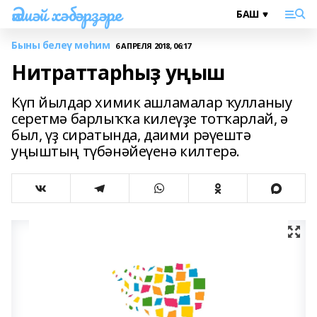
Әлшәй хәбәрҙәре
Быны белеү мөһим
6 АПРЕЛЯ 2018, 06:17
Нитраттарһыҙ уңыш
Күп йылдар химик ашламалар ҡулланыу
серетмә барлыҡҡа килеүҙе тотҡарлай, ә
был, үҙ сиратында, даими рәүештә
уңыштың түбәнәйеүенә килтерә.