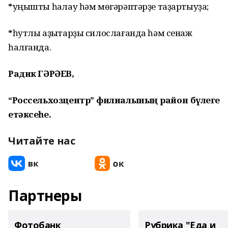
*
уңышты һаҡлау һәм мөгәрәптәрҙе таҙартыуҙа;
*
һутлы аҙыҡтарҙы силослағанда һәм сенаж
һалғанда.
Радик ГӘРӘЕВ,
“Россельхозцентр” филиалының район бүлеге
етәксеһе.
Читайте нас
Партнеры
Фотобанк
Рубрика "Еда и